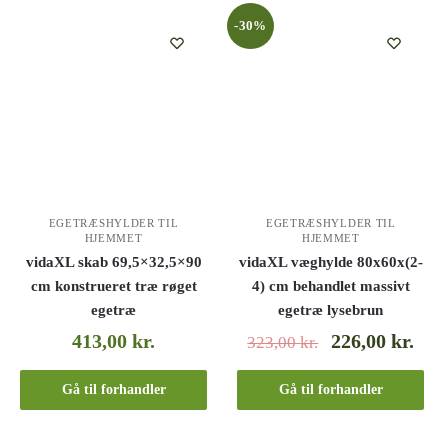
-30%
EGETRÆSHYLDER TIL
EGETRÆSHYLDER TIL
HJEMMET
HJEMMET
vidaXL skab 69,5×32,5×90
vidaXL væghylde 80x60x(2-
cm konstrueret træ røget
4) cm behandlet massivt
egetræ
egetræ lysebrun
413,00
kr.
226,00
kr.
323,00
kr.
Gå til forhandler
Gå til forhandler