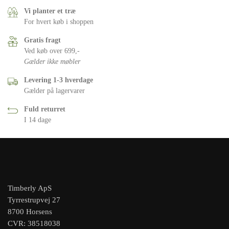
Vi planter et træ
For hvert køb i shoppen
Gratis fragt
Ved køb over 699,-
Gælder ikke møbler
Levering 1-3 hverdage
Gælder på lagervarer
Fuld returret
I 14 dage
Timberly ApS
Tyrrestrupvej 27
8700 Horsens
CVR: 38518038