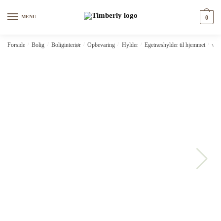
Skip
Skip
to
to
MENU
0
navigation
content
Forside
/
Bolig
/
Boliginteriør
/
Opbevaring
/
Hylder
/
Egetræshylder til hjemmet
/
vid