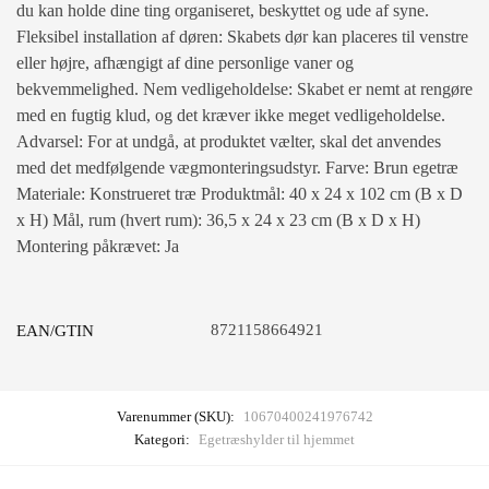
du kan holde dine ting organiseret, beskyttet og ude af syne.
Fleksibel installation af døren: Skabets dør kan placeres til venstre
eller højre, afhængigt af dine personlige vaner og
bekvemmelighed. Nem vedligeholdelse: Skabet er nemt at rengøre
med en fugtig klud, og det kræver ikke meget vedligeholdelse.
Advarsel: For at undgå, at produktet vælter, skal det anvendes
med det medfølgende vægmonteringsudstyr. Farve: Brun egetræ
Materiale: Konstrueret træ Produktmål: 40 x 24 x 102 cm (B x D
x H) Mål, rum (hvert rum): 36,5 x 24 x 23 cm (B x D x H)
Montering påkrævet: Ja
8721158664921
EAN/GTIN
Varenummer (SKU):
10670400241976742
Kategori:
Egetræshylder til hjemmet