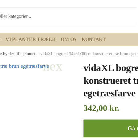
D
VI PLANTER TRÆER
OM OS
KONTAKT
æshylder til hjemmet
/
vidaXL bogreol 34x31x80cm konstrueret træ brun egetr
vidaXL bogr
konstrueret 
egetræsfarve
342,00
kr.
Gå t