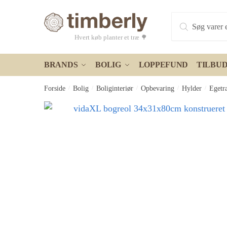
Skip
Skip
Products
to
to
search
navigation
content
Hvert køb planter et træ 🌳
BRANDS
BOLIG
LOPPEFUND
TILBU
Forside
/
Bolig
/
Boliginteriør
/
Opbevaring
/
Hylder
/
Egetr