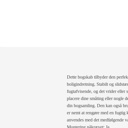
Dette bogskab tilbyder den perfekte
boligindretning. Stabilt og slidstæ
fugtafvisende, og det vrider eller sp
placere dine småting eller nogle d
din bogsamling. Den kan også bruge
er nemt at rengøre med en fugtig k
anvendes med det medfølgende væ
Montering påkrævet: Ja