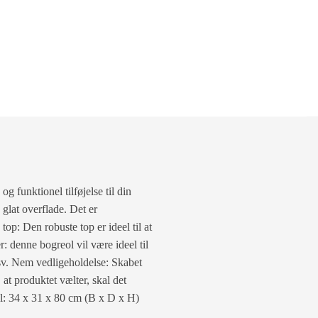
g funktionel tilføjelse til din
 glat overflade. Det er
k top: Den robuste top er ideel til at
: denne bogreol vil være ideel til
osv. Nem vedligeholdelse: Skabet
at produktet vælter, skal det
l: 34 x 31 x 80 cm (B x D x H)