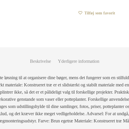
Tilføj som favorit
Beskrivelse
Yderligere information
 løsning til at organisere dine bøger, mens det fungerer som en stilfuld o
rkt materiale: Konstrueret træ er et slidstærkt og stabilt materiale med en
lintrer ikke, så det er et pålideligt valg til forskellige projekter. Praktis
ekorative genstande som vaser eller potteplanter. Forskellige anvendelser
s som udstillingshylde til dine samlinger, fotos, priser, potteplanter 
lud, og det kræver ikke meget vedligeholdelse. Advarsel: For at undgå, 
gmonteringsudstyr. Farve: Brun egetræ Materiale: Konstrueret træ Må