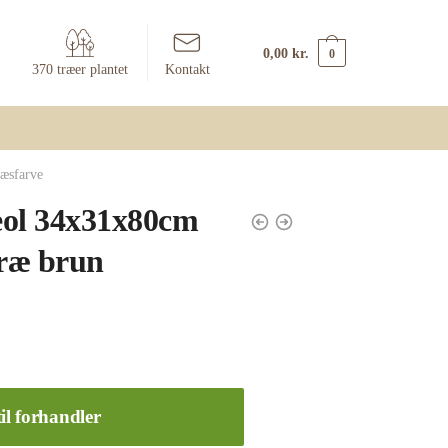
0,00
kr.
0
370 træer plantet
Kontakt
æsfarve
eol 34x31x80cm
træ brun
il forhandler