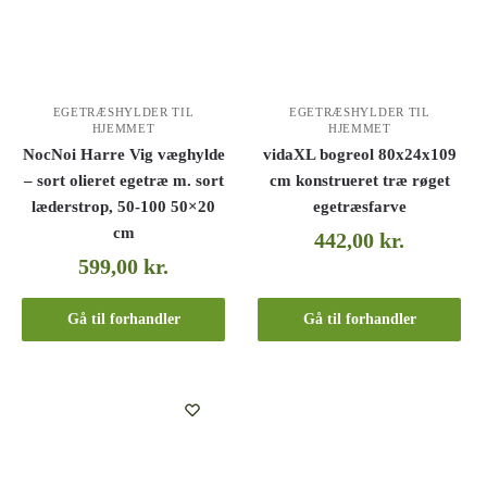
EGETRÆSHYLDER TIL
EGETRÆSHYLDER TIL
HJEMMET
HJEMMET
NocNoi Harre Vig væghylde
vidaXL bogreol 80x24x109
– sort olieret egetræ m. sort
cm konstrueret træ røget
læderstrop, 50-100 50×20
egetræsfarve
cm
442,00
kr.
599,00
kr.
Gå til forhandler
Gå til forhandler