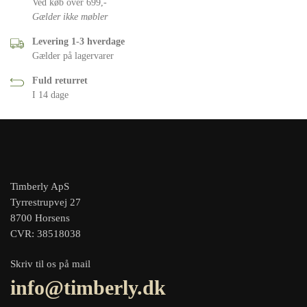
Ved køb over 699,-
Gælder ikke møbler
Levering 1-3 hverdage
Gælder på lagervarer
Fuld returret
I 14 dage
Timberly ApS
Tyrrestrupvej 27
8700 Horsens
CVR: 38518038
Skriv til os på mail
info@timberly.dk