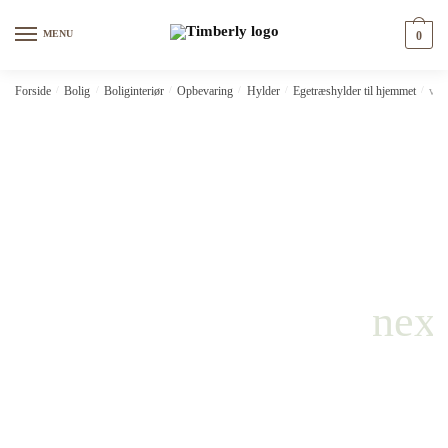
Skip
Skip
to
to
MENU
0
navigation
content
Forside
/
Bolig
/
Boliginteriør
/
Opbevaring
/
Hylder
/
Egetræshylder til hjemmet
/
vid