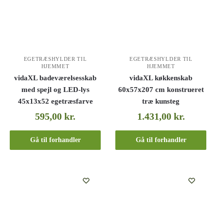
EGETRÆSHYLDER TIL
EGETRÆSHYLDER TIL
HJEMMET
HJEMMET
vidaXL badeværelsesskab
vidaXL køkkenskab
med spejl og LED-lys
60x57x207 cm konstrueret
45x13x52 egetræsfarve
træ kunsteg
595,00
kr.
1.431,00
kr.
Gå til forhandler
Gå til forhandler