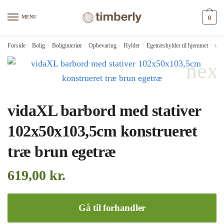
Skip
Skip
to
to
MENU
0
navigation
content
Forside
/
Bolig
/
Boliginteriør
/
Opbevaring
/
Hylder
/
Egetræshylder til hjemmet
/
vid
vidaXL barbord med stativer
102x50x103,5cm konstrueret
træ brun egetræ
619,00
kr.
Gå til forhandler