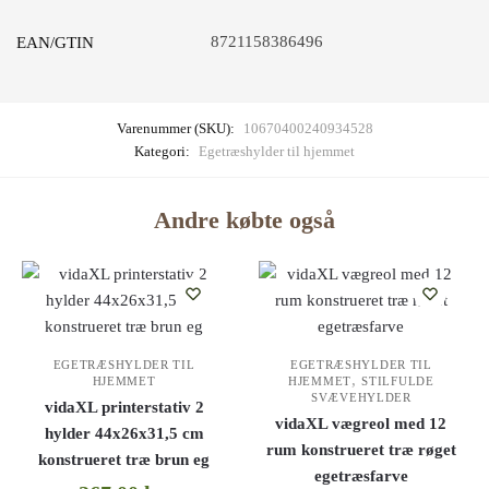
8721158386496
EAN/GTIN
Varenummer (SKU):
10670400240934528
Kategori:
Egetræshylder til hjemmet
Andre købte også
EGETRÆSHYLDER TIL
EGETRÆSHYLDER TIL
,
HJEMMET
HJEMMET
STILFULDE
SVÆVEHYLDER
vidaXL printerstativ 2
vidaXL vægreol med 12
hylder 44x26x31,5 cm
rum konstrueret træ røget
konstrueret træ brun eg
egetræsfarve