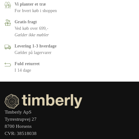
Vi planter et træ
For hvert køb i shoppen
Gratis fragt
Ved køb over 699,-
Gælder ikke møbler
Levering 1-3 hverdage
Gælder på lagervarer
Fuld returret
I 14 dage
Timberly ApS
Tyrrestrupvej 27
8700 Horsens
CVR: 38518038