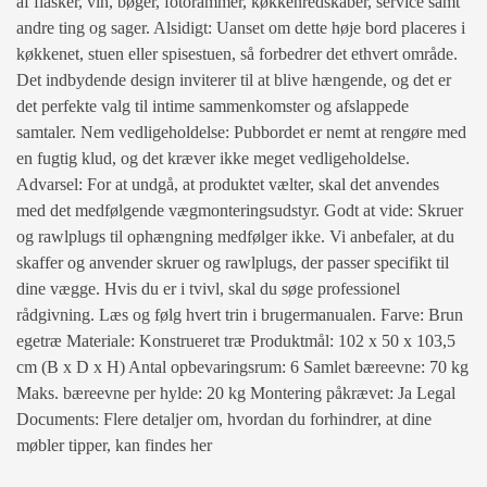
af flasker, vin, bøger, fotorammer, køkkenredskaber, service samt
andre ting og sager. Alsidigt: Uanset om dette høje bord placeres i
køkkenet, stuen eller spisestuen, så forbedrer det ethvert område.
Det indbydende design inviterer til at blive hængende, og det er
det perfekte valg til intime sammenkomster og afslappede
samtaler. Nem vedligeholdelse: Pubbordet er nemt at rengøre med
en fugtig klud, og det kræver ikke meget vedligeholdelse.
Advarsel: For at undgå, at produktet vælter, skal det anvendes
med det medfølgende vægmonteringsudstyr. Godt at vide: Skruer
og rawlplugs til ophængning medfølger ikke. Vi anbefaler, at du
skaffer og anvender skruer og rawlplugs, der passer specifikt til
dine vægge. Hvis du er i tvivl, skal du søge professionel
rådgivning. Læs og følg hvert trin i brugermanualen. Farve: Brun
egetræ Materiale: Konstrueret træ Produktmål: 102 x 50 x 103,5
cm (B x D x H) Antal opbevaringsrum: 6 Samlet bæreevne: 70 kg
Maks. bæreevne per hylde: 20 kg Montering påkrævet: Ja Legal
Documents: Flere detaljer om, hvordan du forhindrer, at dine
møbler tipper, kan findes her