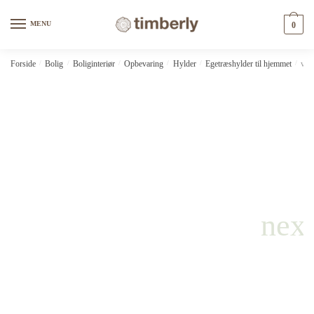
Skip
Skip
to
to
MENU
0
navigation
content
Forside
/
Bolig
/
Boliginteriør
/
Opbevaring
/
Hylder
/
Egetræshylder til hjemmet
/
vid