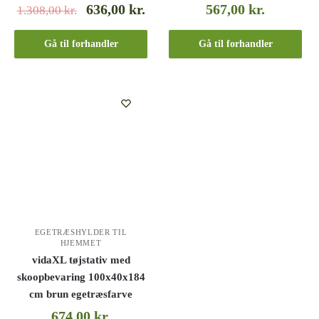
636,00
kr.
567,00
kr.
1.308,00
kr.
Gå til forhandler
Gå til forhandler
EGETRÆSHYLDER TIL
HJEMMET
vidaXL tøjstativ med
skoopbevaring 100x40x184
cm brun egetræsfarve
674,00
kr.