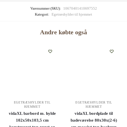
Varenummer (SKU):
10670401410697552
Kategori:
Egetræshylder til hjemmet
Andre købte også
EGETRÆSHYLDER TIL
EGETRÆSHYLDER TIL
HJEMMET
HJEMMET
vidaXL barbord m. hylde
vidaXL bordplade til
102x50x103,5 cm
badeværelse 80x30x(2-6)