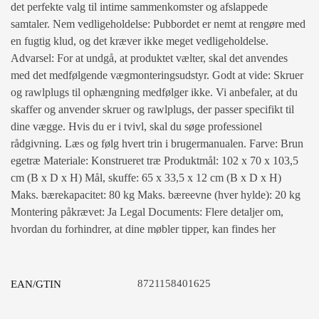
det perfekte valg til intime sammenkomster og afslappede
samtaler. Nem vedligeholdelse: Pubbordet er nemt at rengøre med
en fugtig klud, og det kræver ikke meget vedligeholdelse.
Advarsel: For at undgå, at produktet vælter, skal det anvendes
med det medfølgende vægmonteringsudstyr. Godt at vide: Skruer
og rawlplugs til ophængning medfølger ikke. Vi anbefaler, at du
skaffer og anvender skruer og rawlplugs, der passer specifikt til
dine vægge. Hvis du er i tvivl, skal du søge professionel
rådgivning. Læs og følg hvert trin i brugermanualen. Farve: Brun
egetræ Materiale: Konstrueret træ Produktmål: 102 x 70 x 103,5
cm (B x D x H) Mål, skuffe: 65 x 33,5 x 12 cm (B x D x H)
Maks. bærekapacitet: 80 kg Maks. bæreevne (hver hylde): 20 kg
Montering påkrævet: Ja Legal Documents: Flere detaljer om,
hvordan du forhindrer, at dine møbler tipper, kan findes her
8721158401625
EAN/GTIN