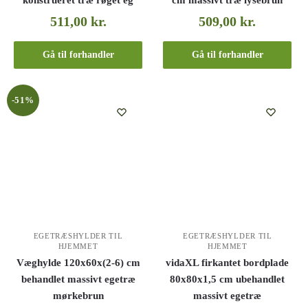
konstrueret træ røget eg
cm massivt træ lysebrun
511,00
kr.
509,00
kr.
Gå til forhandler
Gå til forhandler
-51%
EGETRÆSHYLDER TIL
EGETRÆSHYLDER TIL
HJEMMET
HJEMMET
Væghylde 120x60x(2-6) cm
vidaXL firkantet bordplade
behandlet massivt egetræ
80x80x1,5 cm ubehandlet
mørkebrun
massivt egetræ