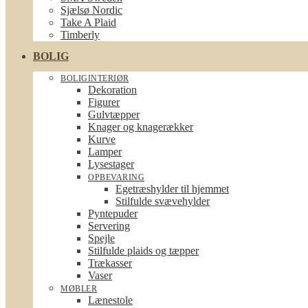
Sjælsø Nordic
Take A Plaid
Timberly
BOLIG
BOLIGINTERIØR
Dekoration
Figurer
Gulvtæpper
Knager og knagerækker
Kurve
Lamper
Lysestager
OPBEVARING
Egetræshylder til hjemmet
Stilfulde svævehylder
Pyntepuder
Servering
Spejle
Stilfulde plaids og tæpper
Trækasser
Vaser
MØBLER
Lænestole