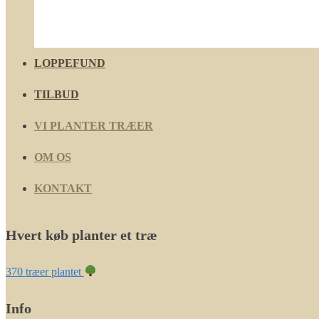
LOPPEFUND
TILBUD
VI PLANTER TRÆER
OM OS
KONTAKT
Hvert køb planter et træ
370 træer plantet
Info