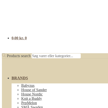
0,00
kr.
0
Products search
BRANDS
Babyzus
House of Sander
House Nordic
Knit a Buddy
PepMelon
SMÅ Sweden