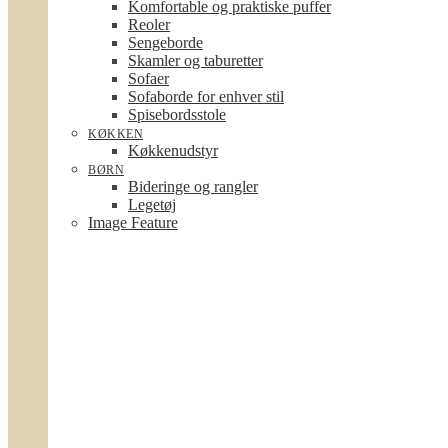
Komfortable og praktiske puffer
Reoler
Sengeborde
Skamler og taburetter
Sofaer
Sofaborde for enhver stil
Spisebordsstole
KØKKEN
Køkkenudstyr
BØRN
Bideringe og rangler
Legetøj
Image Feature