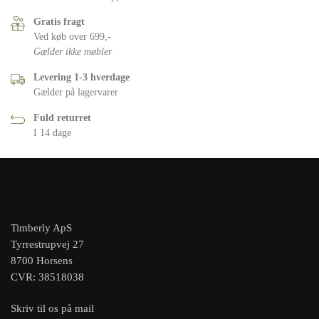
Gratis fragt
Ved køb over 699,-
Gælder ikke møbler
Levering 1-3 hverdage
Gælder på lagervarer
Fuld returret
I 14 dage
Timberly ApS
Tyrrestrupvej 27
8700 Horsens
CVR: 38518038
Skriv til os på mail