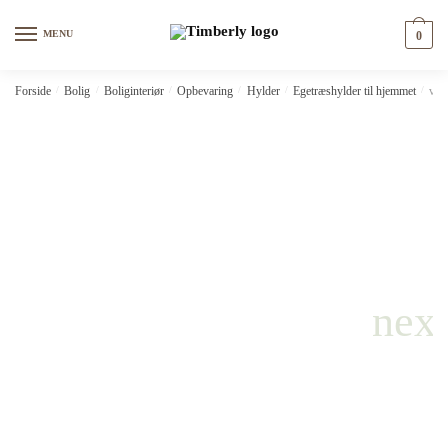
Skip
Skip
to
to
MENU
0
navigation
content
Forside
/
Bolig
/
Boliginteriør
/
Opbevaring
/
Hylder
/
Egetræshylder til hjemmet
/
vid