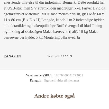
enestående tilføjelse til din indretning. Bemærk: Dette produkt har
et USB-stik, men 5 V strømkilden medfølger ikke. Farve: Hvid og
egetræsfarvet Materiale: MDF med melaminfinish, glas Mål: 60 x
11 x 80 cm (B x D x H) Længde, kabel: 1 m 2 indvendige hylder
til toiletartikler og makeuptilbehør Bufferhængsel til blød åbning
og lukning af skabslågen Maks. bæreevne (i alt): 10 kg Maks.
bæreevne per hylde: 5 kg Montering påkrævet: Ja
8720286332719
EAN/GTIN
Varenummer (SKU):
10670400041773661
Kategori:
Egetræshylder til hjemmet
Andre købte også