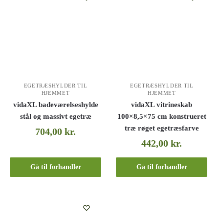
EGETRÆSHYLDER TIL
EGETRÆSHYLDER TIL
HJEMMET
HJEMMET
vidaXL badeværelseshylde
vidaXL vitrineskab
stål og massivt egetræ
100×8,5×75 cm konstrueret
træ røget egetræsfarve
704,00
kr.
442,00
kr.
Gå til forhandler
Gå til forhandler