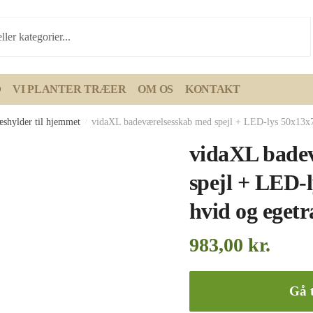
D
VI PLANTER TRÆER
OM OS
KONTAKT
æshylder til hjemmet
/
vidaXL badeværelsesskab med spejl + LED-lys 50x13x
vidaXL bade
spejl + LED-
hvid og eget
983,00
kr.
Gå t