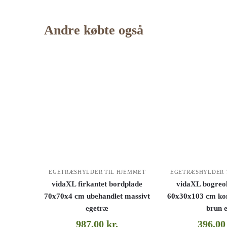
Andre købte også
EGETRÆSHYLDER TIL HJEMMET
EGETRÆSHYLDER 
vidaXL firkantet bordplade
vidaXL bogreo
70x70x4 cm ubehandlet massivt
60x30x103 cm kon
egetræ
brun 
987,00
kr.
396,0