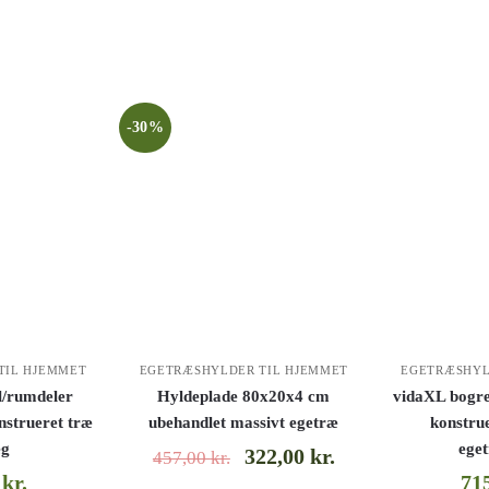
-30%
TIL HJEMMET
EGETRÆSHYLDER TIL HJEMMET
EGETRÆSHYL
l/rumdeler
Hyldeplade 80x20x4 cm
vidaXL bogr
strueret træ
ubehandlet massivt egetræ
konstru
eg
ege
322,00
kr.
457,00
kr.
0
kr.
71