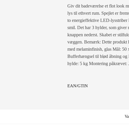
Giv dit badeværelse et flot look 
lys til ethvert rum. Spejlet er fr
to energieffektive LED-lysstriber k
smil. Det har 3 hylder, som giver 
knappen nederst. Skabet er stilfuld
væggen. Bemærk: Dette produkt h
med melaminfinish, glas Mål: 50 x
Bufferhængsel til blød åbning og
hylde: 5 kg Montering påkrævet: 
EAN/GTIN
Va