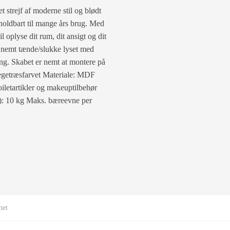
strejf af moderne stil og blødt
t holdbart til mange års brug. Med
l oplyse dit rum, dit ansigt og dit
an nemt tænde/slukke lyset med
ning. Skabet er nemt at montere på
egetræsfarvet Materiale: MDF
iletartikler og makeuptilbehør
t): 10 kg Maks. bæreevne per
met