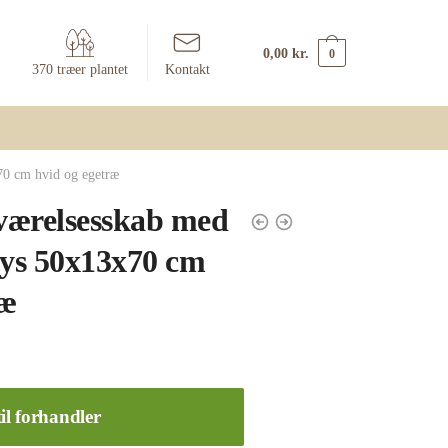
0,00
kr.
0
370 træer plantet
Kontakt
70 cm hvid og egetræ
værelsesskab med
lys 50x13x70 cm
ræ
il forhandler