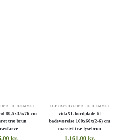
DER TIL HJEMMET
EGETRÆSHYLDER TIL HJEMMET
eol 80,5x35x76 cm
vidaXL bordplade til
eret træ brun
badeværelse 160x60x(2-6) cm
træsfarve
massivt træ lysebrun
5,00
kr.
1.161,00
kr.