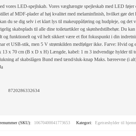
med vores LED-spejlskab. Vores væghængte spejleskab med LED føjer et 
emstillet af MDF-plader af høj kvalitet med melaminfinish, hvilket gør de
an du se dig selv i et klart lys til makeuppåføring og hudpleje, og det vi
rigelig skabsplads til alle dine toiletartikler og skønhedstilbehør. Du k
t og funktionelt og vil helt sikkert være et flot fokuspunkt i din indret
ar et USB-stik, men 5 V strømkilden medfølger ikke. Farve: Hvid og 
 13 x 70 cm (B x D x H) Længde, kabel: 1 m 3 indvendige hylder til to
 lukning af skabslågen Bund med tænd/sluk-knap Maks. bæreevne (i al
Ja
8720286332634
renummer (SKU):
10670400041773653
Kategori:
Egetræshylder til hjem