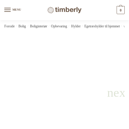
Skip
Skip
to
to
MENU
0
navigation
content
Forside
/
Bolig
/
Boliginteriør
/
Opbevaring
/
Hylder
/
Egetræshylder til hjemmet
/
vid