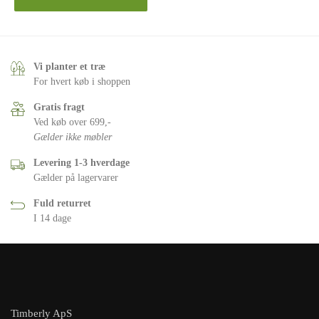
Vi planter et træ
For hvert køb i shoppen
Gratis fragt
Ved køb over 699,-
Gælder ikke møbler
Levering 1-3 hverdage
Gælder på lagervarer
Fuld returret
I 14 dage
Timberly ApS