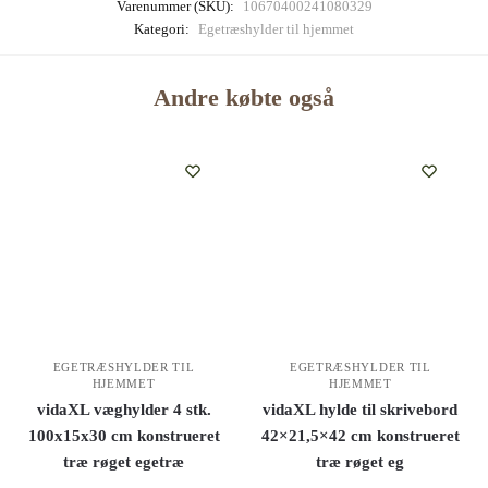
Varenummer (SKU):
10670400241080329
Kategori:
Egetræshylder til hjemmet
Andre købte også
EGETRÆSHYLDER TIL
EGETRÆSHYLDER TIL
HJEMMET
HJEMMET
vidaXL væghylder 4 stk.
vidaXL hylde til skrivebord
100x15x30 cm konstrueret
42×21,5×42 cm konstrueret
træ røget egetræ
træ røget eg