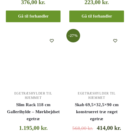
376,00
kr.
223,00
kr.
Gå til forhandler
Gå til forhandler
-27%
EGETRÆSHYLDER TIL
EGETRÆSHYLDER TIL
HJEMMET
HJEMMET
Slim Rack 118 cm
Skab 69,5×32,5×90 cm
Gallerihylde – Mørkbejdset
konstrueret træ røget
egetræ
egetræ
1.195,00
kr.
414,00
kr.
568,00
kr.