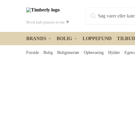
Skip
Skip
Products
to
to
search
navigation
content
Hvert køb planter et træ 🌳
BRANDS
BOLIG
LOPPEFUND
TILBU
Forside
/
Bolig
/
Boliginteriør
/
Opbevaring
/
Hylder
/
Egetr