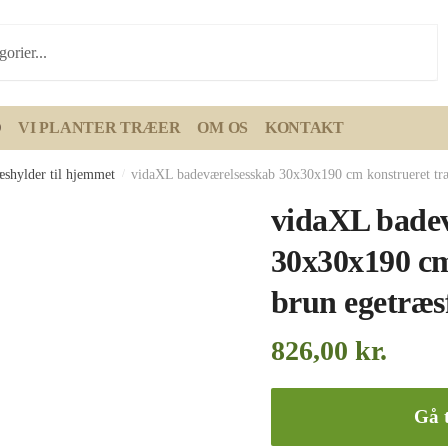
D
VI PLANTER TRÆER
OM OS
KONTAKT
æshylder til hjemmet
/
vidaXL badeværelsesskab 30x30x190 cm konstrueret træ
vidaXL bade
30x30x190 cm
brun egetræs
826,00
kr.
Gå t