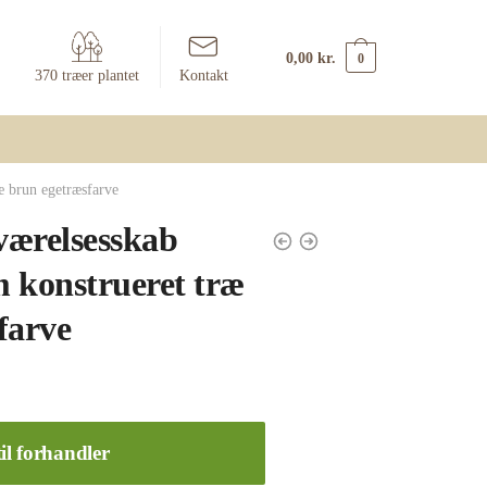
0,00
kr.
0
370 træer plantet
Kontakt
 brun egetræsfarve
værelsesskab
 konstrueret træ
farve
il forhandler