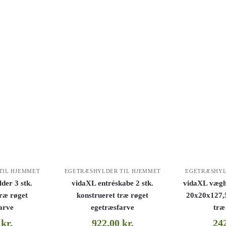
TIL HJEMMET
EGETRÆSHYLDER TIL HJEMMET
EGETRÆSHYL
der 3 stk.
vidaXL entréskabe 2 stk.
vidaXL vægh
træ røget
konstrueret træ røget
20x20x127,
arve
egetræsfarve
træ
0
kr.
922,00
kr.
24