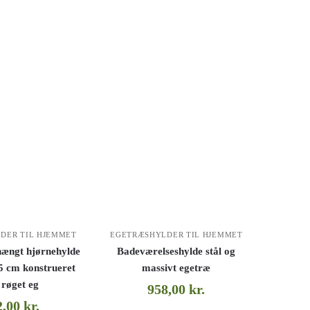
DER TIL HJEMMET
EGETRÆSHYLDER TIL HJEMMET
ængt hjørnehylde
Badeværelseshylde stål og
5 cm konstrueret
massivt egetræ
 røget eg
958,00
kr.
2,00
kr.