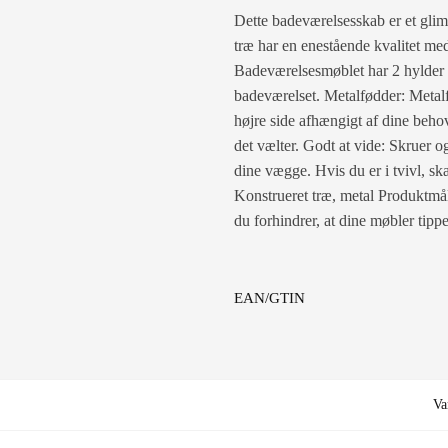
Dette badeværelsesskab er et glimr
træ har en enestående kvalitet med
Badeværelsesmøblet har 2 hylder o
badeværelset. Metalfødder: Metalfø
højre side afhængigt af dine beho
det vælter. Godt at vide: Skruer o
dine vægge. Hvis du er i tvivl, sk
Konstrueret træ, metal Produktmå
du forhindrer, at dine møbler tippe
EAN/GTIN
Va