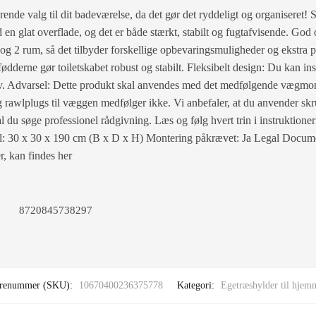
ende valg til dit badeværelse, da det gør det ryddeligt og organiseret! S
 en glat overflade, og det er både stærkt, stabilt og fugtafvisende. God
g 2 rum, så det tilbyder forskellige opbevaringsmuligheder og ekstra p
dderne gør toiletskabet robust og stabilt. Fleksibelt design: Du kan insta
v. Advarsel: Dette produkt skal anvendes med det medfølgende vægmonte
g rawlplugs til væggen medfølger ikke. Vi anbefaler, at du anvender skru
al du søge professionel rådgivning. Læs og følg hvert trin i instruktion
l: 30 x 30 x 190 cm (B x D x H) Montering påkrævet: Ja Legal Documen
r, kan findes her
8720845738297
renummer (SKU):
10670400236375778
Kategori:
Egetræshylder til hjem