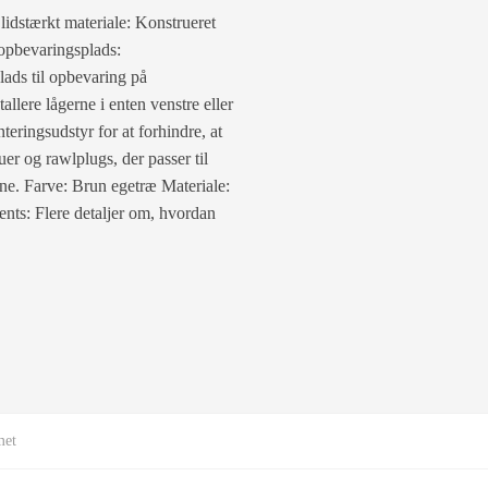
lidstærkt materiale: Konstrueret
 opbevaringsplads:
lads til opbevaring på
llere lågerne i enten venstre eller
ringsudstyr for at forhindre, at
er og rawlplugs, der passer til
erne. Farve: Brun egetræ Materiale:
ts: Flere detaljer om, hvordan
met