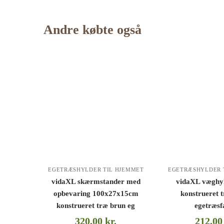
Andre købte også
EGETRÆSHYLDER TIL HJEMMET
EGETRÆSHYLDER 
vidaXL skærmstander med
vidaXL væghyl
opbevaring 100x27x15cm
konstrueret 
konstrueret træ brun eg
egetræsf
320,00
kr.
212,0