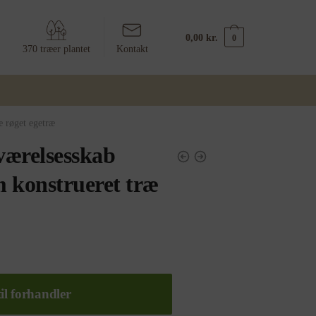
0,00
kr.
0
370 træer plantet
Kontakt
 røget egetræ
værelsesskab
 konstrueret træ
il forhandler