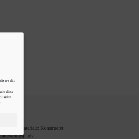
lisere din
alle disse
il siden
r -
Slidstærkt materiale: Konstrueret
 opbevaringsplads: