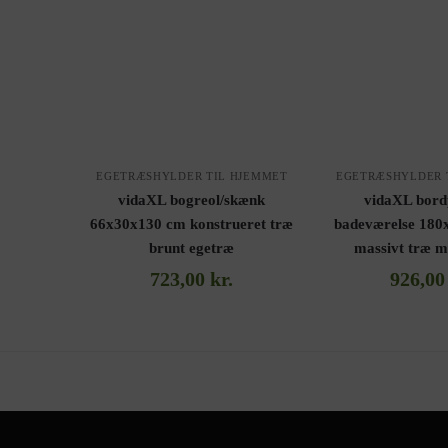
EGETRÆSHYLDER TIL HJEMMET
EGETRÆSHYLDER 
vidaXL bogreol/skænk
vidaXL bordp
66x30x130 cm konstrueret træ
badeværelse 180
brunt egetræ
massivt træ 
723,00
kr.
926,0