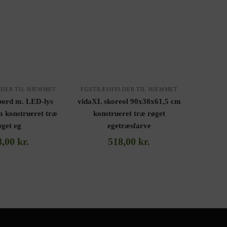
DER TIL HJEMMET
EGETRÆSHYLDER TIL HJEMMET
bord m. LED-lys
vidaXL skoreol 90x38x61,5 cm
 konstrueret træ
konstrueret træ røget
øget eg
egetræsfarve
3,00
kr.
518,00
kr.