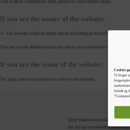
This is likely a temporary error, please try your request again.
If you are the owner of the website:
The website could be under attack and being protected by a throtle
You can see the detailed reason for this in your webserver logs.
If you are the visior of the website:
Cookies gø
Vi bruger e
Try again later and maybe slow down your requests.
brugeroplev
markedsføri
formål og d
”Cookiepoli
Dette badeværelsesskab er et glimr
træ har en enestående kvalitet med