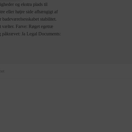
gheder og ekstra plads til
re eller højre side afhængigt af
r badeværelsesskabet stabilitet.
 vælter. Farve: Røget egetræ
ng påkrævet: Ja Legal Documents:
met