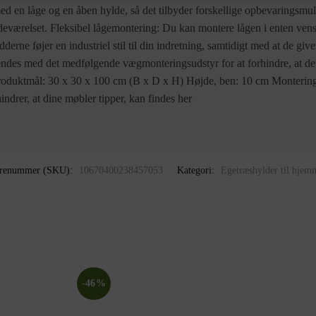
 en låge og en åben hylde, så det tilbyder forskellige opbevaringsmuli
deværelset. Fleksibel lågemontering: Du kan montere lågen i enten venst
derne føjer en industriel stil til din indretning, samtidigt med at de give
ndes med det medfølgende vægmonteringsudstyr for at forhindre, at det
 Produktmål: 30 x 30 x 100 cm (B x D x H) Højde, ben: 10 cm Monteri
indrer, at dine møbler tipper, kan findes her
renummer (SKU):
10670400238457053
Kategori:
Egetræshylder til hjem
-46%