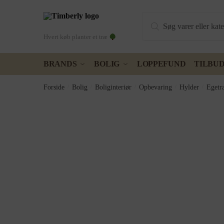
Skip
Skip
Products
to
to
search
navigation
content
Hvert køb planter et træ
BRANDS
BOLIG
LOPPEFUND
TILBU
Forside
/
Bolig
/
Boliginteriør
/
Opbevaring
/
Hylder
/
Egetr