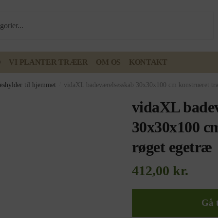
D
VI PLANTER TRÆER
OM OS
KONTAKT
æshylder til hjemmet
/
vidaXL badeværelsesskab 30x30x100 cm konstrueret træ
vidaXL bade
30x30x100 cm
røget egetræ
412,00
kr.
Gå t