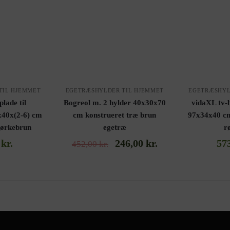
TIL HJEMMET
EGETRÆSHYLDER TIL HJEMMET
EGETRÆSHYL
lade til
Bogreol m. 2 hylder 40x30x70
vidaXL tv-
x40x(2-6) cm
cm konstrueret træ brun
97x34x40 cm
mørkebrun
egetræ
r
0
kr.
246,00
kr.
57
452,00
kr.