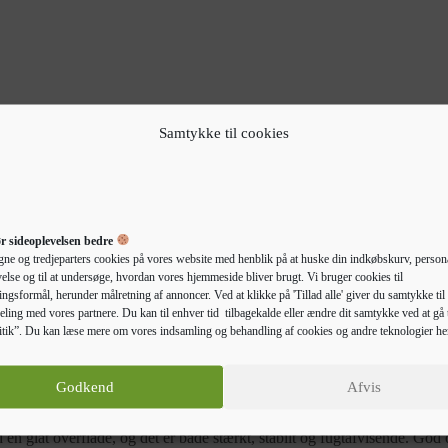
 mechanism.
Samtykke til cookies
r sideoplevelsen bedre
gne og tredjeparters cookies på vores website med henblik på at huske din indkøbskurv, persona
else og til at undersøge, hvordan vores hjemmeside bliver brugt. Vi bruger cookies til
ngsformål, herunder målretning af annoncer. Ved at klikke på 'Tillad alle' giver du samtykke til 
eling med vores partnere. Du kan til enhver tid tilbagekalde eller ændre dit samtykke ved at gå t
tik”. Du kan læse mere om vores indsamling og behandling af cookies og andre teknologier he
Beskrivelse
Yderligere information
Godkend
Afvis
ende supplement til dit badeværelse, da det gør det ryddeligt og pænt. 
 en glat overflade, og det er både stærkt, stabilt og fugtafvisende. God