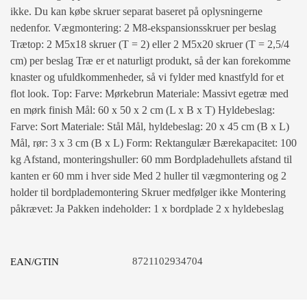
ikke. Du kan købe skruer separat baseret på oplysningerne
nedenfor. Vægmontering: 2 M8-ekspansionsskruer per beslag
Trætop: 2 M5x18 skruer (T = 2) eller 2 M5x20 skruer (T = 2,5/4
cm) per beslag Træ er et naturligt produkt, så der kan forekomme
knaster og ufuldkommenheder, så vi fylder med knastfyld for et
flot look. Top: Farve: Mørkebrun Materiale: Massivt egetræ med
en mørk finish Mål: 60 x 50 x 2 cm (L x B x T) Hyldebeslag:
Farve: Sort Materiale: Stål Mål, hyldebeslag: 20 x 45 cm (B x L)
Mål, rør: 3 x 3 cm (B x L) Form: Rektangulær Bærekapacitet: 100
kg Afstand, monteringshuller: 60 mm Bordpladehullets afstand til
kanten er 60 mm i hver side Med 2 huller til vægmontering og 2
holder til bordplademontering Skruer medfølger ikke Montering
påkrævet: Ja Pakken indeholder: 1 x bordplade 2 x hyldebeslag
8721102934704
EAN/GTIN