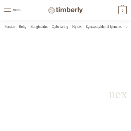
Skip
Skip
to
to
MENU
0
navigation
content
Forside
/
Bolig
/
Boliginteriør
/
Opbevaring
/
Hylder
/
Egetræshylder til hjemmet
/
vid