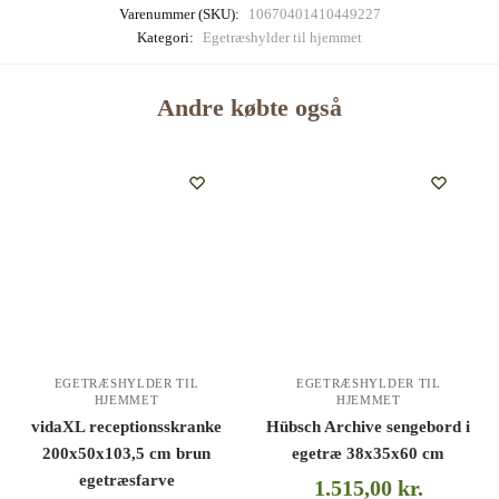
Varenummer (SKU):
10670401410449227
Kategori:
Egetræshylder til hjemmet
Andre købte også
EGETRÆSHYLDER TIL
EGETRÆSHYLDER TIL
HJEMMET
HJEMMET
vidaXL receptionsskranke
Hübsch Archive sengebord i
200x50x103,5 cm brun
egetræ 38x35x60 cm
egetræsfarve
1.515,00
kr.