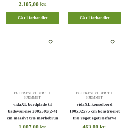
2.105,00
kr.
Gå til forhandler
Gå til forhandler
EGETRÆSHYLDER TIL
EGETRÆSHYLDER TIL
HJEMMET
HJEMMET
vidaXL bordplade til
vidaXL konsolbord
badeværelse 200x50x(2-4)
100x32x75 cm konstrueret
cm massivt træ mørkebrun
træ røget egetræsfarve
1.007,00
kr.
463,00
kr.