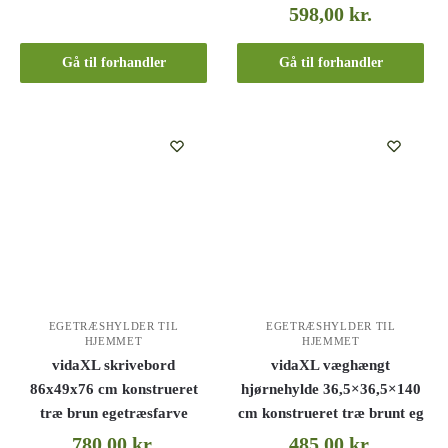
598,00
kr.
Gå til forhandler
Gå til forhandler
EGETRÆSHYLDER TIL
EGETRÆSHYLDER TIL
HJEMMET
HJEMMET
vidaXL skrivebord
vidaXL væghængt
86x49x76 cm konstrueret
hjørnehylde 36,5×36,5×140
træ brun egetræsfarve
cm konstrueret træ brunt eg
780,00
kr.
485,00
kr.