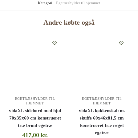
Kategori:
Egetræshylder til hjemmet
Andre købte også
EGETRÆSHYLDER TIL
EGETRÆSHYLDER TIL
HJEMMET
HJEMMET
vidaXL sidebord med hjul
vidaXL køkkenskab m.
70x35x60 cm konstrueret
skuffe 60x46x81,5 cm
træ brunt egetræ
konstrueret træ røget
egetræ
417,00
kr.