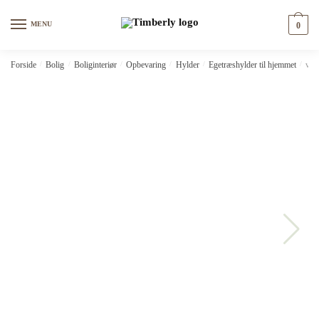
Skip
Skip
to
to
MENU
0
navigation
content
Forside
/
Bolig
/
Boliginteriør
/
Opbevaring
/
Hylder
/
Egetræshylder til hjemmet
/
vid