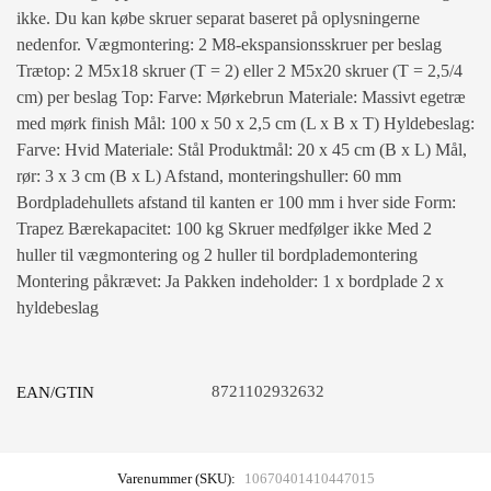
ikke. Du kan købe skruer separat baseret på oplysningerne
nedenfor. Vægmontering: 2 M8-ekspansionsskruer per beslag
Trætop: 2 M5x18 skruer (T = 2) eller 2 M5x20 skruer (T = 2,5/4
cm) per beslag Top: Farve: Mørkebrun Materiale: Massivt egetræ
med mørk finish Mål: 100 x 50 x 2,5 cm (L x B x T) Hyldebeslag:
Farve: Hvid Materiale: Stål Produktmål: 20 x 45 cm (B x L) Mål,
rør: 3 x 3 cm (B x L) Afstand, monteringshuller: 60 mm
Bordpladehullets afstand til kanten er 100 mm i hver side Form:
Trapez Bærekapacitet: 100 kg Skruer medfølger ikke Med 2
huller til vægmontering og 2 huller til bordplademontering
Montering påkrævet: Ja Pakken indeholder: 1 x bordplade 2 x
hyldebeslag
8721102932632
EAN/GTIN
Varenummer (SKU):
10670401410447015