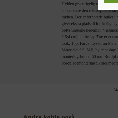
Hylden giver rigelig med plads ti
takket være den rektangulære facon
midten. Der er forborede huller 
giver ekstra plads til forskellige
oplysningerne nedenfor. Vægmonte
2,5/4 cm) per beslag Træ er et na
look. Top: Farve: Lysebrun Materi
Materiale: Stål Mål, hyldebeslag
monteringshuller: 60 mm Bordplade
bordplademontering Skruer medføl
Va
Andre købte også