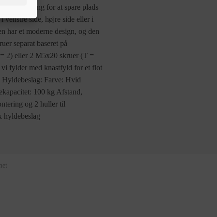
er andre ting for at spare plads
enstre side, højre side eller i
en har et moderne design, og den
ruer separat baseret på
 2) eller 2 M5x20 skruer (T =
i fylder med knastfyld for et flot
) Hyldebeslag: Farve: Hvid
ekapacitet: 100 kg Afstand,
tering og 2 huller til
x hyldebeslag
met