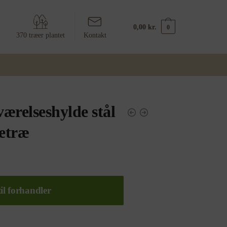
0,00
kr.
0
370 træer plantet
Kontakt
ærelseshylde stål
getræ
il forhandler