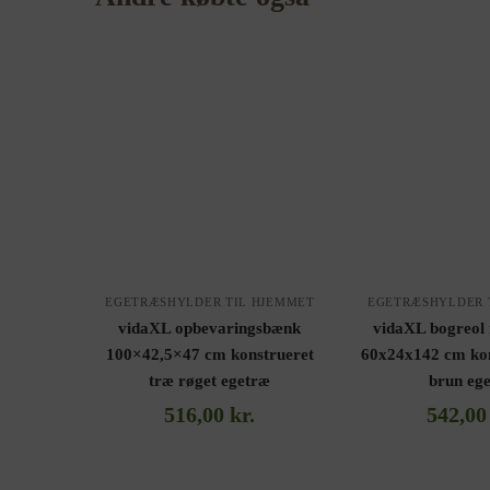
EGETRÆSHYLDER TIL HJEMMET
EGETRÆSHYLDER 
vidaXL opbevaringsbænk
vidaXL bogreol 
100×42,5×47 cm konstrueret
60x24x142 cm kon
træ røget egetræ
brun eg
516,00
kr.
542,0