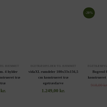
-20%
TIL HJEMMET
EGETRÆSHYLDER TIL HJEMMET
EGETRÆSHYL
m. 4 hylder
vidaXL rumdeler 100x33x156,5
Bogreol 
strueret træ
cm konstrueret træ
konstrueret
etræ
egetræsfarve
918,00
kr
0
kr.
1.249,00
kr.