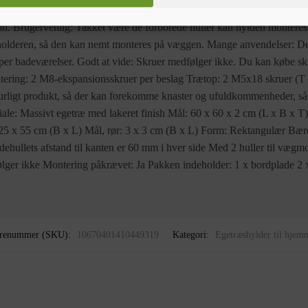
l opbevaring af cremer og andre småting. Du kan ophænge håndklæder ell
. Brugervenlig: Takket være de forborede huller kan hylden monteres i v
i holderen, så den kan nemt monteres på væggen. Mange anvendelser: D
 typer badeværelser. Godt at vide: Skruer medfølger ikke. Du kan købe sk
ring: 2 M8-ekspansionsskruer per beslag Trætop: 2 M5x18 skruer (T =
turligt produkt, så der kan forekomme knaster og ufuldkommenheder, så v
ale: Massivt egetræ med lakeret finish Mål: 60 x 60 x 2 cm (L x B x T
: 25 x 55 cm (B x L) Mål, rør: 3 x 3 cm (B x L) Form: Rektangulær Bær
hullets afstand til kanten er 60 mm i hver side Med 2 huller til vægmon
ger ikke Montering påkrævet: Ja Pakken indeholder: 1 x bordplade 2 
renummer (SKU):
10670401410449319
Kategori:
Egetræshylder til hjem