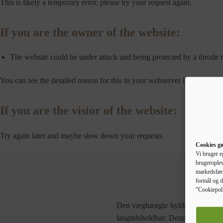
This is likely a temporary error, please try your request again.
If you are the owner of the website:
The website could be under attack and being protected by a throtle
You can see the detailed reason for this in your webserver logs.
If you are the visior of the website:
Try again later and maybe slow down your requests.
Cookies gø
Vi bruger e
brugeroplev
markedsføri
formål og d
”Cookiepoli
Den væghængte hylde kan monteres
langtidsholdbar: Denne hylde har e