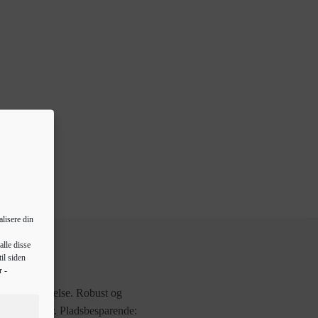
lisere din
alle disse
il siden
r -
 dit badeværelse. Robust og
angtidsholdbar. Pladsbesparende: