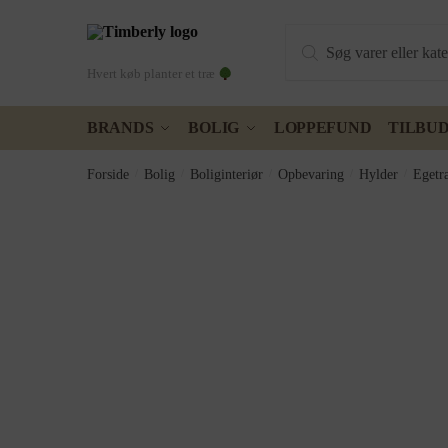
Skip
Skip
Products
to
to
search
navigation
content
Hvert køb planter et træ
BRANDS
BOLIG
LOPPEFUND
TILBU
Forside
/
Bolig
/
Boliginteriør
/
Opbevaring
/
Hylder
/
Egetr