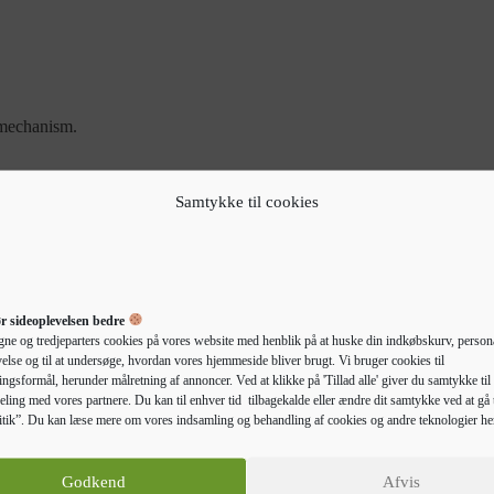
 mechanism.
Samtykke til cookies
r sideoplevelsen bedre
gne og tredjeparters cookies på vores website med henblik på at huske din indkøbskurv, persona
else og til at undersøge, hvordan vores hjemmeside bliver brugt. Vi bruger cookies til
ngsformål, herunder målretning af annoncer. Ved at klikke på 'Tillad alle' giver du samtykke til 
Beskrivelse
Yderligere information
eling med vores partnere. Du kan til enhver tid tilbagekalde eller ændre dit samtykke ved at gå t
tik”. Du kan læse mere om vores indsamling og behandling af cookies og andre teknologier he
 sikkert på væggen. Det er en elegant og pladsbesparende løsning til
Godkend
Afvis
n stålstruktur og en top i massivt egetræ, så den er robust, stabil og l