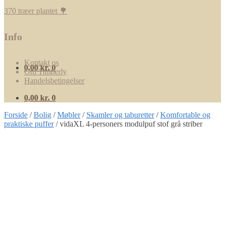
370 træer plantet 🌳
Info
Kontakt os
0,00
kr.
0
Om Timberly
Handelsbetingelser
0,00
kr.
0
Forside
/
Bolig
/
Møbler
/
Skamler og taburetter
/
Komfortable og
praktiske puffer
/
vidaXL 4-personers modulpuf stof grå striber