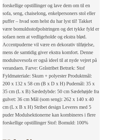
forskellige opstillinger og lave dem om til en
sofa, seng, chaiselong, enkelpersoners stol eller
puffer – hvad som helst du har lyst til! Takket
være bomuldsstofpolstringen og det tykke fyld er
sofaen nem at vedligeholde og ekstra blød.
Accentpuderne vil være en dekorativ tilføjelse,
mens de samtidig giver ekstra komfort. Denne
modulsovesofa er også ideel til at nyde vejret på
verandaen. Farve: Gråstribet Betræk: Stof
Fyldmateriale: Skum + polyester Produktmål:
200 x 132 x 58 cm (B x D x H) Pudemål: 35 x
35 cm (L x B) Sædedybde: 50 cm Sædehøjde fra
gulvet: 36 cm Mål (som seng): 262 x 140 x 40
cm (L x B x H) Stribet design Leveres med 5
puder Modulsektionerne kan kombineres i flere
forskellige opstillinger Stof: Bomuld: 100%