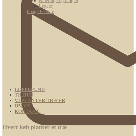
Bideringe og rangler
Legetøj
Image Feature
LOPPEFUND
TILBUD
VI PLANTER TRÆER
OM OS
KONTAKT
Hvert køb planter et træ