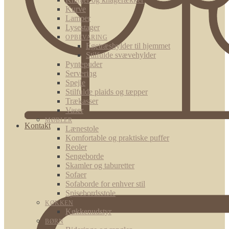
Kurve
Lamper
Lysestager
OPBEVARING
Egetræshylder til hjemmet
Stilfulde svævehylder
Pyntepuder
Servering
Spejle
Stilfulde plaids og tæpper
Trækasser
Vaser
MØBLER
Kontakt
Lænestole
Komfortable og praktiske puffer
Reoler
Sengeborde
Skamler og taburetter
Sofaer
Sofaborde for enhver stil
Spisebordsstole
KØKKEN
Køkkenudstyr
BØRN