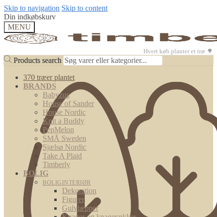
Skip to navigation
Skip to content
Din indkøbskurv
MENU
Hvert køb planter et træ 🌳
Products search
Products search
370 træer plantet
BRANDS
Babyzus
House of Sander
House Nordic
Knit a Buddy
PepMelon
SMÅ Sweden
Sjælsø Nordic
Take A Plaid
Timberly
BOLIG
BOLIGINTERIØR
Dekoration
Figurer
Gulvtæpper
Knager og knagerækker