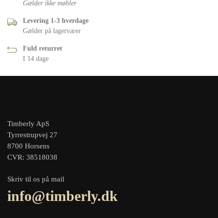
Gælder ikke møbler
Levering 1-3 hverdage
Gælder på lagervarer
Fuld returret
I 14 dage
Timberly ApS
Tyrrestrupvej 27
8700 Horsens
CVR: 38518038
Skriv til os på mail
info@timberly.dk