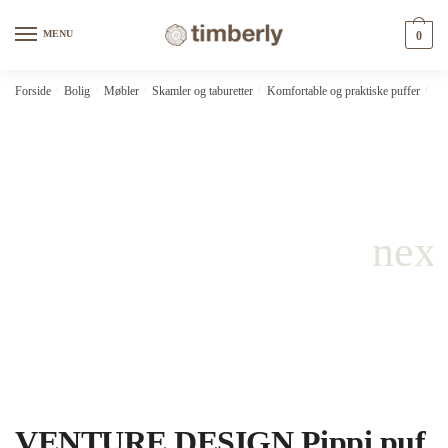
Skip
Skip
to
to
MENU
0
navigation
content
Forside
/
Bolig
/
Møbler
/
Skamler og taburetter
/
Komfortable og praktiske puffer
/
VE
VENTURE DESIGN Pippi puf,