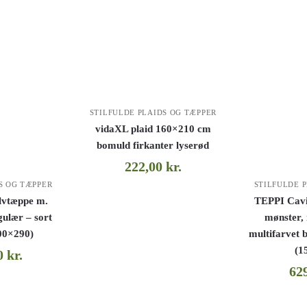
STILFULDE PLAIDS OG TÆPPER
vidaXL plaid 160×210 cm
bomuld firkanter lyserød
222,00
kr.
S OG TÆPPER
STILFULDE 
lvtæppe m.
TEPPI Cavi
gulær – sort
mønster,
200×290)
multifarvet 
(1
00
kr.
62