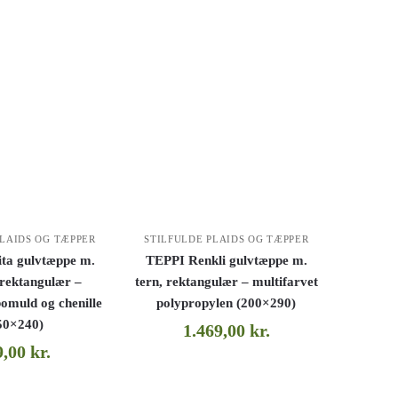
PLAIDS OG TÆPPER
STILFULDE PLAIDS OG TÆPPER
ta gulvtæppe m.
TEPPI Renkli gulvtæppe m.
 rektangulær –
tern, rektangulær – multifarvet
bomuld og chenille
polypropylen (200×290)
50×240)
1.469,00
kr.
9,00
kr.