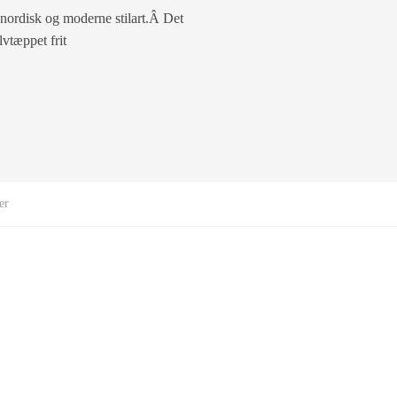
 nordisk og moderne stilart.Â Det
vtæppet frit
er