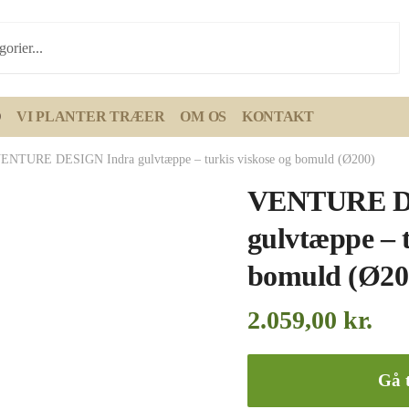
D
VI PLANTER TRÆER
OM OS
KONTAKT
ENTURE DESIGN Indra gulvtæppe – turkis viskose og bomuld (Ø200)
VENTURE D
gulvtæppe – t
bomuld (Ø20
2.059,00
kr.
Gå t