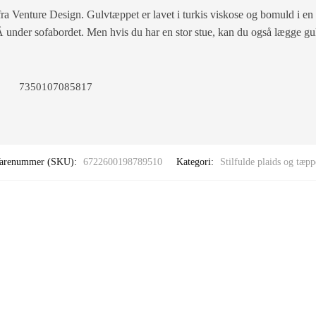
ra Venture Design. Gulvtæppet er lavet i turkis viskose og bomuld i en
tÂ under sofabordet. Men hvis du har en stor stue, kan du også lægge gul
7350107085817
arenummer (SKU):
6722600198789510
Kategori:
Stilfulde plaids og tæpp