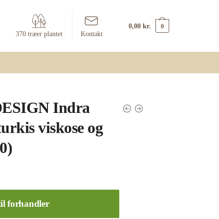
0,00
kr.
0
370 træer plantet
Kontakt
ESIGN Indra
urkis viskose og
0)
il forhandler