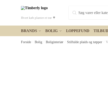
Skip
Skip
Products
to
to
search
navigation
content
Hvert køb planter et træ 🌳
BRANDS
BOLIG
LOPPEFUND
TILBU
Forside
/
Bolig
/
Boliginteriør
/
Stilfulde plaids og tæpper
/
V