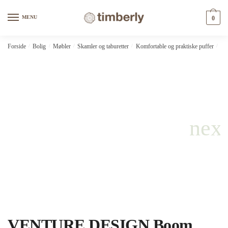
Skip
Skip
to
to
MENU
0
navigation
content
Forside
/
Bolig
/
Møbler
/
Skamler og taburetter
/
Komfortable og praktiske puffer
/
VE
VENTURE DESIGN Boom