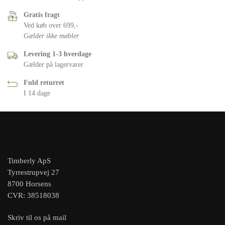
Gratis fragt
Ved køb over 699,-
Gælder ikke møbler
Levering 1-3 hverdage
Gælder på lagervarer
Fuld returret
I 14 dage
Timberly ApS
Tyrrestrupvej 27
8700 Horsens
CVR: 38518038
Skriv til os på mail