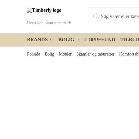
Skip
Skip
Products
to
to
search
navigation
content
Hvert køb planter et træ 🌳
BRANDS
BOLIG
LOPPEFUND
TILBU
Forside
/
Bolig
/
Møbler
/
Skamler og taburetter
/
Komfortabl