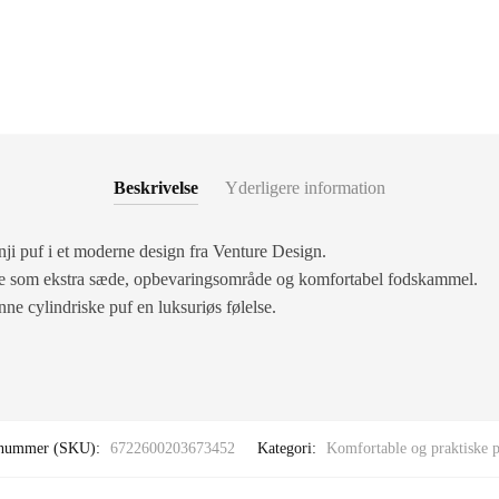
Beskrivelse
Yderligere information
nji puf i et moderne design fra Venture Design.
de som ekstra sæde, opbevaringsområde og komfortabel fodskammel.
ne cylindriske puf en luksuriøs følelse.
enummer (SKU):
6722600203673452
Kategori:
Komfortable og praktiske p