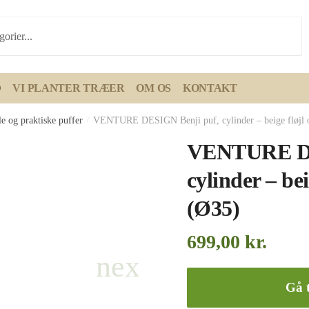
D
VI PLANTER TRÆER
OM OS
KONTAKT
e og praktiske puffer
/
VENTURE DESIGN Benji puf, cylinder – beige fløjl og
VENTURE DE
cylinder – bei
(Ø35)
699,00
kr.
Gå t