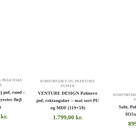
 PRAKTISKE
KOMFORTABLE OG PRAKTISKE
R
PUFFER
puf, rund –
VENTURE DESIGN Palmero
KOMFORTAB
ester fløjl
puf, rektangulær – mat sort PU
)
Saht, Puf
og MDF (119×59)
H35x
0
kr.
1.799,00
kr.
89