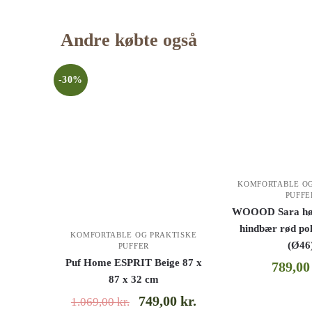
Andre købte også
-30%
KOMFORTABLE OG
PUFFE
WOOOD Sara høj 
hindbær rød poly
KOMFORTABLE OG PRAKTISKE
(Ø46
PUFFER
Puf Home ESPRIT Beige 87 x
789,0
87 x 32 cm
749,00
kr.
1.069,00
kr.