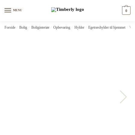
Skip
Skip
to
to
MENU
0
navigation
content
Forside
/
Bolig
/
Boliginteriør
/
Opbevaring
/
Hylder
/
Egetræshylder til hjemmet
/
Væg