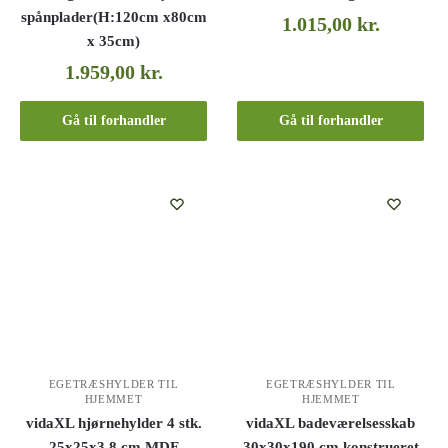
spånplader(H:120cm x80cm
1.015,00
kr.
x 35cm)
1.959,00
kr.
Gå til forhandler
Gå til forhandler
EGETRÆSHYLDER TIL
EGETRÆSHYLDER TIL
HJEMMET
HJEMMET
vidaXL hjørnehylder 4 stk.
vidaXL badeværelsesskab
25x25x3,8 cm MDF
30x30x190 cm konstrueret