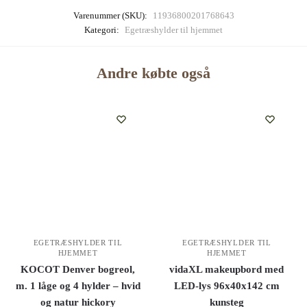
Varenummer (SKU):
11936800201768643
Kategori:
Egetræshylder til hjemmet
Andre købte også
EGETRÆSHYLDER TIL
EGETRÆSHYLDER TIL
HJEMMET
HJEMMET
KOCOT Denver bogreol,
vidaXL makeupbord med
m. 1 låge og 4 hylder – hvid
LED-lys 96x40x142 cm
og natur hickory
kunsteg