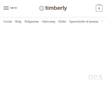
Skip
Skip
to
to
MENU
0
navigation
content
Forside
/
Bolig
/
Boliginteriør
/
Opbevaring
/
Hylder
/
Egetræshylder til hjemmet
/
Væg