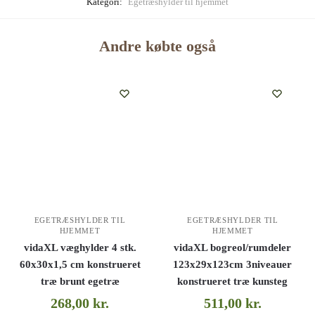
Kategori:
Egetræshylder til hjemmet
Andre købte også
EGETRÆSHYLDER TIL
EGETRÆSHYLDER TIL
HJEMMET
HJEMMET
vidaXL væghylder 4 stk.
vidaXL bogreol/rumdeler
60x30x1,5 cm konstrueret
123x29x123cm 3niveauer
træ brunt egetræ
konstrueret træ kunsteg
268,00
kr.
511,00
kr.