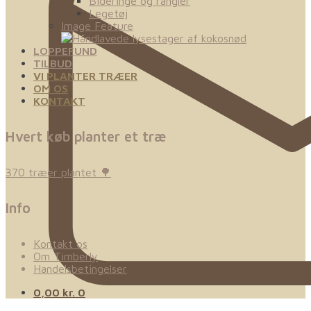
Bideringe og rangler
Legetøj
Image Feature
LOPPEFUND
TILBUD
VI PLANTER TRÆER
OM OS
KONTAKT
Hvert køb planter et træ
370 træer plantet 🌳
Info
Kontakt os
Om Timberly
Handelsbetingelser
0,00
kr.
0