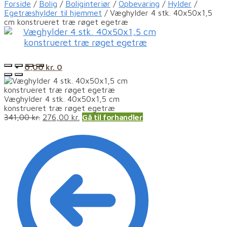
Forside
/
Bolig
/
Boliginteriør
/
Opbevaring
/
Hylder
/
Egetræshylder til hjemmet
/
Væghylder 4 stk. 40x50x1,5
cm konstrueret træ røget egetræ
0,00
kr.
0
Væghylder 4 stk. 40x50x1,5 cm
konstrueret træ røget egetræ
341,00
kr.
276,00
kr.
Gå til forhandler