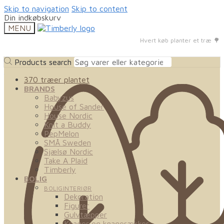
Skip to navigation
Skip to content
Din indkøbskurv
MENU
Hvert køb planter et træ 🌳
Products search
Products search
370 træer plantet
BRANDS
Babyzus
House of Sander
House Nordic
Knit a Buddy
PepMelon
SMÅ Sweden
Sjælsø Nordic
Take A Plaid
Timberly
BOLIG
BOLIGINTERIØR
Dekoration
Figurer
Gulvtæpper
Knager og knagerækker