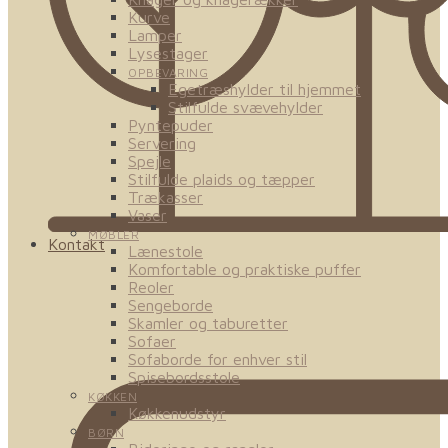
Kurve
Lamper
Lysestager
OPBEVARING
Egetræshylder til hjemmet
Stilfulde svævehylder
Pyntepuder
Servering
Spejle
Stilfulde plaids og tæpper
Trækasser
Vaser
MØBLER
Kontakt
Lænestole
Komfortable og praktiske puffer
Reoler
Sengeborde
Skamler og taburetter
Sofaer
Sofaborde for enhver stil
Spisebordsstole
KØKKEN
Køkkenudstyr
BØRN