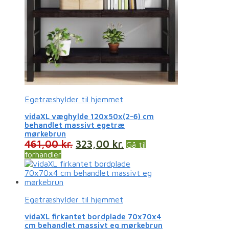
Egetræshylder til hjemmet
vidaXL væghylde 120x50x(2-6) cm
behandlet massivt egetræ
mørkebrun
461,00
kr.
323,00
kr.
Gå til
forhandler
Egetræshylder til hjemmet
vidaXL firkantet bordplade 70x70x4
cm behandlet massivt eg mørkebrun