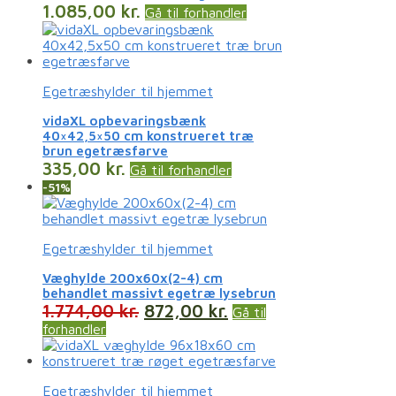
1.085,00
kr.
Gå til forhandler
Egetræshylder til hjemmet
vidaXL opbevaringsbænk
40×42,5×50 cm konstrueret træ
brun egetræsfarve
335,00
kr.
Gå til forhandler
-51%
Egetræshylder til hjemmet
Væghylde 200x60x(2-4) cm
behandlet massivt egetræ lysebrun
1.774,00
kr.
872,00
kr.
Gå til
forhandler
Egetræshylder til hjemmet