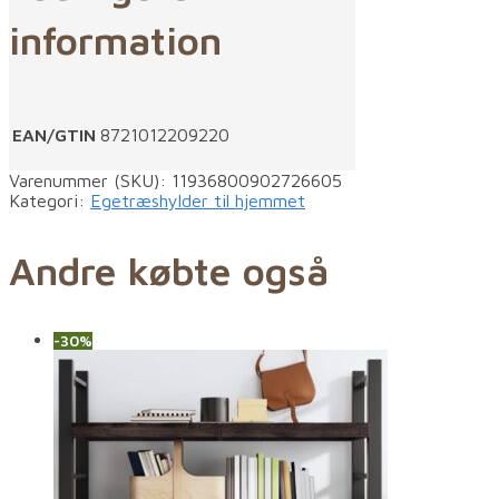
information
EAN/GTIN
8721012209220
Varenummer (SKU):
11936800902726605
Kategori:
Egetræshylder til hjemmet
Andre købte også
-30%