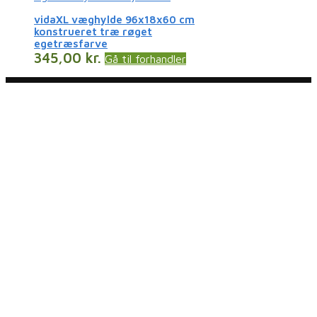
vidaXL væghylde 96x18x60 cm
konstrueret træ røget
egetræsfarve
345,00
kr.
Gå til forhandler