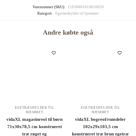
Varenummer (SKU):
11936801019016659
Kategori:
Egetræshylder til hjemmet
Andre købte også
EGETRÆSHYLDER TIL
EGETRÆSHYLDER TIL
HJEMMET
HJEMMET
vidaXL magasinreol til børn
vidaXL bogreol/rumdeler
71x30x78,5 cm konstrueret
102x29x103,5 cm
træ røget eg
konstrueret træ brun egetræ