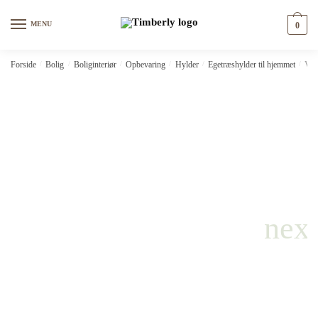
Skip
Skip
to
to
MENU
0
navigation
content
Forside
/
Bolig
/
Boliginteriør
/
Opbevaring
/
Hylder
/
Egetræshylder til hjemmet
/
Væg