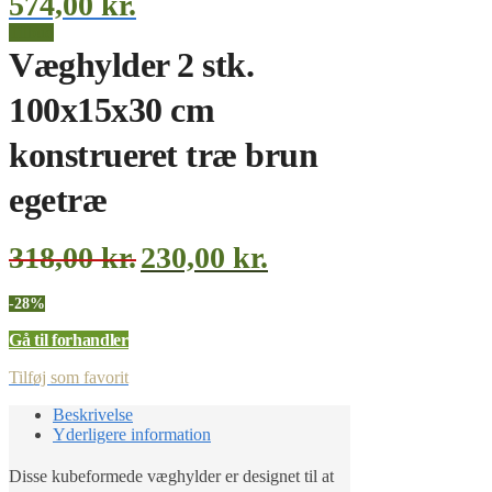
574,00
kr.
Tilbud
Væghylder 2 stk.
100x15x30 cm
konstrueret træ brun
egetræ
318,00
kr.
230,00
kr.
-28%
Gå til forhandler
Tilføj som favorit
Beskrivelse
Yderligere information
Disse kubeformede væghylder er designet til at