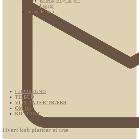
Bideringe og rangler
Legetøj
Image Feature
LOPPEFUND
TILBUD
VI PLANTER TRÆER
OM OS
KONTAKT
Hvert køb planter et træ