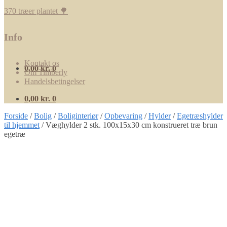
370 træer plantet 🌳
Info
Kontakt os
0,00
kr.
0
Om Timberly
Handelsbetingelser
0,00
kr.
0
Forside
/
Bolig
/
Boliginteriør
/
Opbevaring
/
Hylder
/
Egetræshylder
til hjemmet
/
Væghylder 2 stk. 100x15x30 cm konstrueret træ brun
egetræ