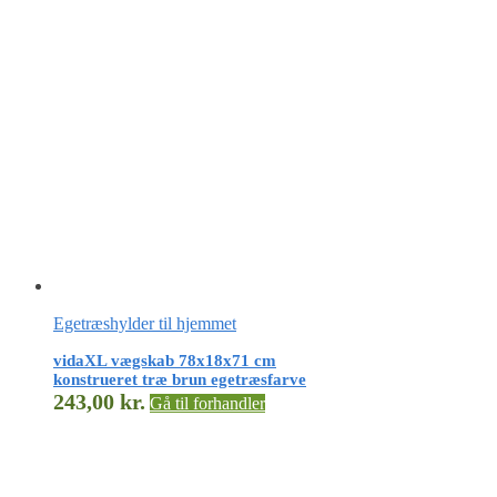
Egetræshylder til hjemmet
vidaXL vægskab 78x18x71 cm
konstrueret træ brun egetræsfarve
243,00
kr.
Gå til forhandler