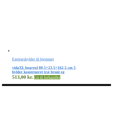
Egetræshylder til hjemmet
vidaXL bogreol 80,5×23,5×162,5 cm 5
hylder konstrueret træ brunt eg
513,00
kr.
Gå til forhandler