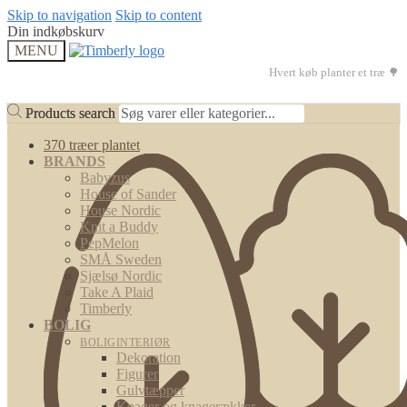
Skip to navigation
Skip to content
Din indkøbskurv
MENU
Hvert køb planter et træ 🌳
Products search
Products search
370 træer plantet
BRANDS
Babyzus
House of Sander
House Nordic
Knit a Buddy
PepMelon
SMÅ Sweden
Sjælsø Nordic
Take A Plaid
Timberly
BOLIG
BOLIGINTERIØR
Dekoration
Figurer
Gulvtæpper
Knager og knagerækker