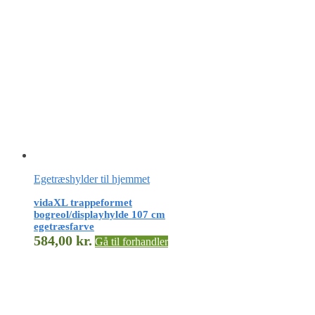
Egetræshylder til hjemmet
vidaXL trappeformet
bogreol/displayhylde 107 cm
egetræsfarve
584,00
kr.
Gå til forhandler