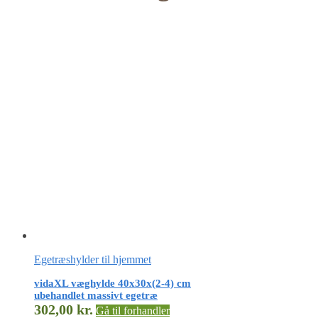
Egetræshylder til hjemmet
vidaXL væghylde 40x30x(2-4) cm
ubehandlet massivt egetræ
302,00
kr.
Gå til forhandler