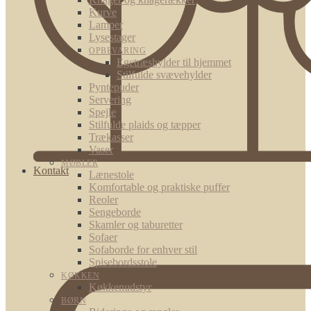
Kurve
Lamper
Lysestager
OPBEVARING
Egetræshylder til hjemmet
Stilfulde svævehylder
Pyntepuder
Servering
Spejle
Stilfulde plaids og tæpper
Trækasser
Vaser
MØBLER
Kontakt
Lænestole
Komfortable og praktiske puffer
Reoler
Sengeborde
Skamler og taburetter
Sofaer
Sofaborde for enhver stil
Spisebordsstole
KØKKEN
Køkkenudstyr
BØRN