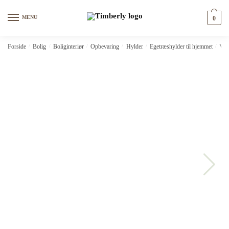
Skip
Skip
to
to
MENU
0
navigation
content
Forside
/
Bolig
/
Boliginteriør
/
Opbevaring
/
Hylder
/
Egetræshylder til hjemmet
/
Væg