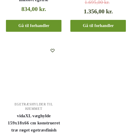
1.695,00
kr.
834,00
kr.
1.356,00
kr.
Gå til forhandler
Gå til forhandler
EGETRÆSHYLDER TIL
HJEMMET
vidaXL væghylde
159x18x66 cm konstrueret
træ røget egetræsfinish