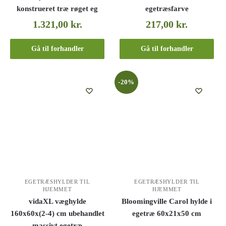
konstrueret træ røget eg
egetræsfarve
1.321,00
kr.
217,00
kr.
Gå til forhandler
Gå til forhandler
-20%
EGETRÆSHYLDER TIL
EGETRÆSHYLDER TIL
HJEMMET
HJEMMET
vidaXL væghylde
Bloomingville Carol hylde i
160x60x(2-4) cm ubehandlet
egetræ 60x21x50 cm
massivt egetræ