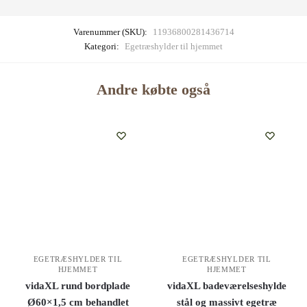
Varenummer (SKU):
11936800281436714
Kategori:
Egetræshylder til hjemmet
Andre købte også
EGETRÆSHYLDER TIL
EGETRÆSHYLDER TIL
HJEMMET
HJEMMET
vidaXL rund bordplade
vidaXL badeværelseshylde
Ø60×1,5 cm behandlet
stål og massivt egetræ