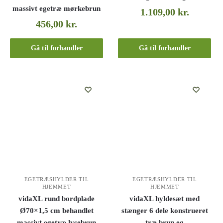
massivt egetræ mørkebrun
1.109,00
kr.
456,00
kr.
Gå til forhandler
Gå til forhandler
EGETRÆSHYLDER TIL
EGETRÆSHYLDER TIL
HJEMMET
HJEMMET
vidaXL rund bordplade
vidaXL hyldesæt med
Ø70×1,5 cm behandlet
stænger 6 dele konstrueret
massivt egetræ lysebrun
træ brun eg