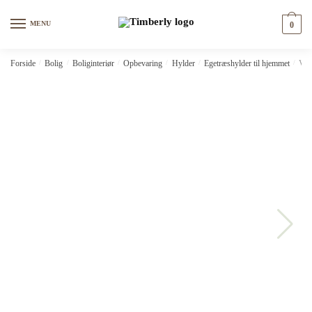
Skip
Skip
to
to
MENU
0
navigation
content
Forside
/
Bolig
/
Boliginteriør
/
Opbevaring
/
Hylder
/
Egetræshylder til hjemmet
/
Væg