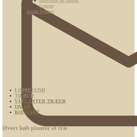
Bideringe og rangler
Legetøj
Image Feature
LOPPEFUND
TILBUD
VI PLANTER TRÆER
OM OS
KONTAKT
Hvert køb planter et træ