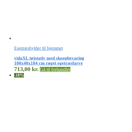
Egetræshylder til hjemmet
vidaXL tøjstativ med skoopbevaring
100x40x184 cm røget egetræsfarve
713,00
kr.
Gå til forhandler
-18%