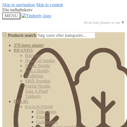
Skip to navigation
Skip to content
Din indkøbskurv
MENU
Hvert køb planter et træ 🌳
Products search
Products search
370 træer plantet
BRANDS
Babyzus
House of Sander
House Nordic
Knit a Buddy
PepMelon
SMÅ Sweden
Sjælsø Nordic
Take A Plaid
Timberly
BOLIG
BOLIGINTERIØR
Dekoration
Figurer
Gulvtæpper
Knager og knagerækker