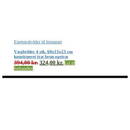
Egetræshylder til hjemmet
Væghylder 4 stk. 60x15x23 cm
konstrueret træ brun egetræ
394,00
kr.
324,00
kr.
Gå til
forhandler