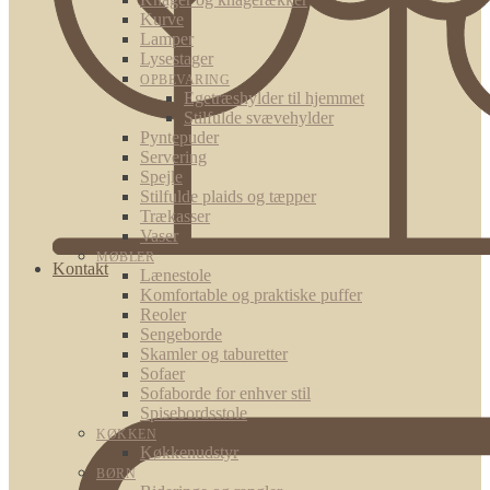
Kurve
Lamper
Lysestager
OPBEVARING
Egetræshylder til hjemmet
Stilfulde svævehylder
Pyntepuder
Servering
Spejle
Stilfulde plaids og tæpper
Trækasser
Vaser
MØBLER
Kontakt
Lænestole
Komfortable og praktiske puffer
Reoler
Sengeborde
Skamler og taburetter
Sofaer
Sofaborde for enhver stil
Spisebordsstole
KØKKEN
Køkkenudstyr
BØRN