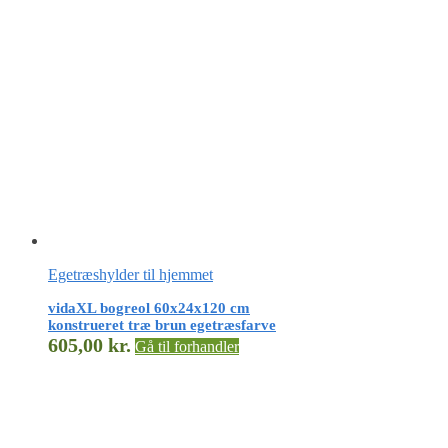
Egetræshylder til hjemmet
vidaXL bogreol 60x24x120 cm
konstrueret træ brun egetræsfarve
605,00
kr.
Gå til forhandler