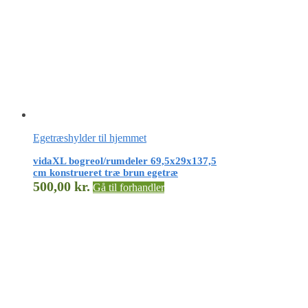
Egetræshylder til hjemmet
vidaXL bogreol/rumdeler 69,5x29x137,5
cm konstrueret træ brun egetræ
500,00
kr.
Gå til forhandler