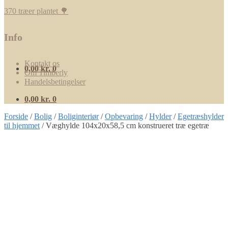
370 træer plantet 🌳
Info
Kontakt os
0,00
kr.
0
Om Timberly
Handelsbetingelser
0,00
kr.
0
Forside
/
Bolig
/
Boliginteriør
/
Opbevaring
/
Hylder
/
Egetræshylder
til hjemmet
/
Væghylde 104x20x58,5 cm konstrueret træ egetræ