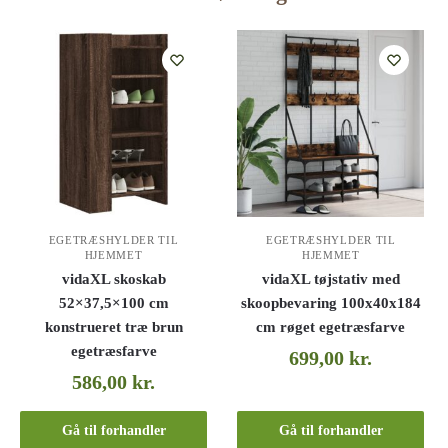
EGETRÆSHYLDER TIL
EGETRÆSHYLDER TIL
HJEMMET
HJEMMET
vidaXL skoskab
vidaXL tøjstativ med
52×37,5×100 cm
skoopbevaring 100x40x184
konstrueret træ brun
cm røget egetræsfarve
egetræsfarve
699,00
kr.
586,00
kr.
Gå til forhandler
Gå til forhandler