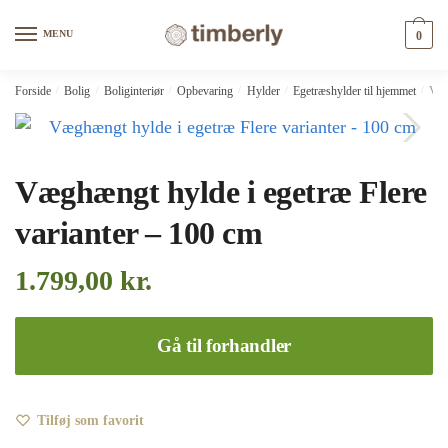
Skip
Skip
to
to
MENU
0
navigation
content
Forside
/
Bolig
/
Boliginteriør
/
Opbevaring
/
Hylder
/
Egetræshylder til hjemmet
/
Væg
Væghængt hylde i egetræ Flere
varianter – 100 cm
1.799,00
kr.
Gå til forhandler
Tilføj som favorit