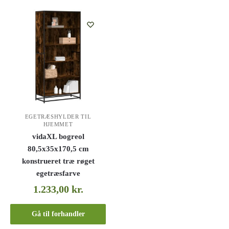
EGETRÆSHYLDER TIL
HJEMMET
vidaXL bogreol
80,5x35x170,5 cm
konstrueret træ røget
egetræsfarve
1.233,00
kr.
Gå til forhandler