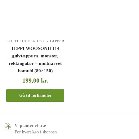
STILFULDE PLAIDS OG TÆPPER
TEPPI WOOSONIL114
gulvtæppe m. mønster,
rektangulær – multifarvet
bomuld (80×150)
199,00
kr.
Gå til forhandler
Vi planter et træ
For hvert køb i shoppen