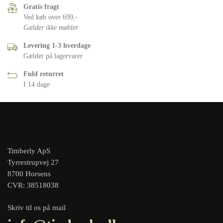
Gratis fragt
Ved køb over 699,-
Gælder ikke møbler
Levering 1-3 hverdage
Gælder på lagervarer
Fuld returret
I 14 dage
Timberly ApS
Tyrrestrupvej 27
8700 Horsens
CVR: 38518038
Skriv til os på mail