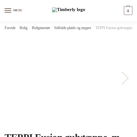
Skip
Skip
to
to
MENU
0
navigation
content
Forside
/
Bolig
/
Boliginteriør
/
Stilfulde plaids og tæpper
/
TEPPI Fusion gulvtæppe, m. 