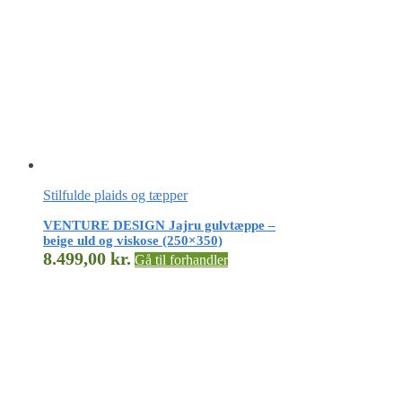
Stilfulde plaids og tæpper
VENTURE DESIGN Jajru gulvtæppe –
beige uld og viskose (250×350)
8.499,00
kr.
Gå til forhandler