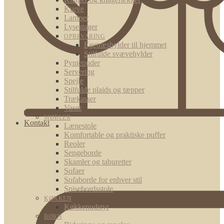
Kurve
Lamper
Lysestager
OPBEVARING
Egetræshylder til hjemmet
Stilfulde svævehylder
Pyntepuder
Servering
Spejle
Stilfulde plaids og tæpper
Trækasser
Vaser
MØBLER
Kontakt
Lænestole
Komfortable og praktiske puffer
Reoler
Sengeborde
Skamler og taburetter
Sofaer
Sofaborde for enhver stil
Spisebordsstole
KØKKEN
Køkkenudstyr
BØRN