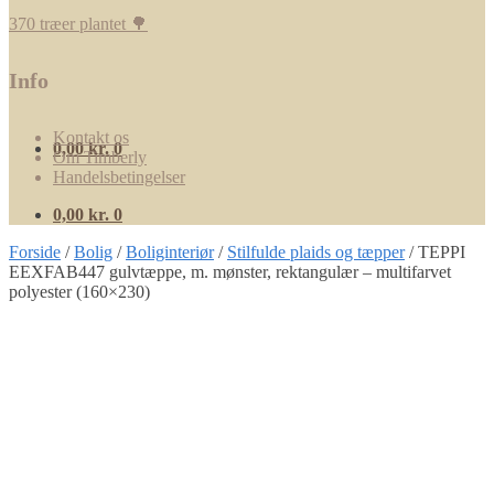
370 træer plantet 🌳
Info
Kontakt os
0,00
kr.
0
Om Timberly
Handelsbetingelser
0,00
kr.
0
Forside
/
Bolig
/
Boliginteriør
/
Stilfulde plaids og tæpper
/
TEPPI
EEXFAB447 gulvtæppe, m. mønster, rektangulær – multifarvet
polyester (160×230)