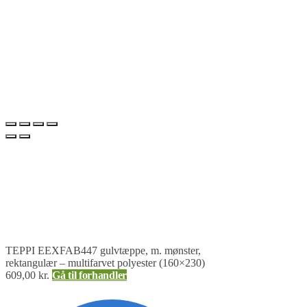
TEPPI EEXFAB447 gulvtæppe, m. mønster,
rektangulær – multifarvet polyester (160×230)
609,00
kr.
Gå til forhandler