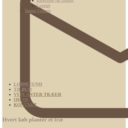
Bideringe og rangler
Legetøj
Image Feature
LOPPEFUND
TILBUD
VI PLANTER TRÆER
OM OS
KONTAKT
Hvert køb planter et træ