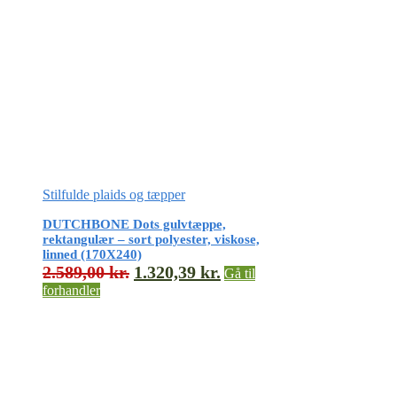
Stilfulde plaids og tæpper
DUTCHBONE Dots gulvtæppe,
rektangulær – sort polyester, viskose,
linned (170X240)
2.589,00
kr.
1.320,39
kr.
Gå til
forhandler