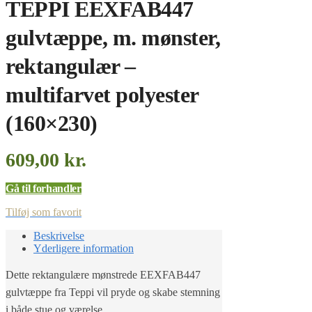
TEPPI EEXFAB447
gulvtæppe, m. mønster,
rektangulær –
multifarvet polyester
(160×230)
609,00
kr.
Gå til forhandler
Tilføj som favorit
Beskrivelse
Yderligere information
Dette rektangulære mønstrede EEXFAB447
gulvtæppe fra Teppi vil pryde og skabe stemning
i både stue og værelse.