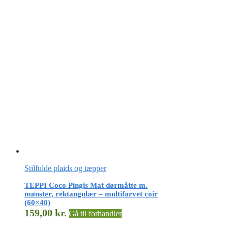
Stilfulde plaids og tæpper
TEPPI Coco Pingis Mat dørmåtte m.
mønster, rektangulær – multifarvet coir
(60×40)
159,00
kr.
Gå til forhandler