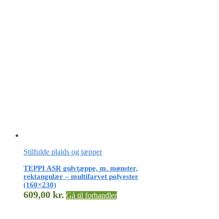
Stilfulde plaids og tæpper
TEPPI ASR gulvtæppe, m. mønster,
rektangulær – multifarvet polyester
(160×230)
609,00
kr.
Gå til forhandler