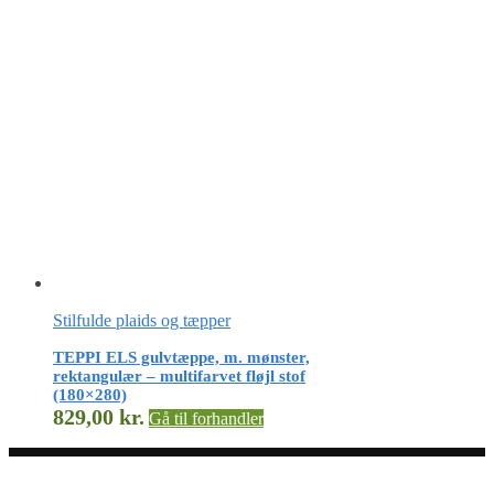
Stilfulde plaids og tæpper
TEPPI ELS gulvtæppe, m. mønster,
rektangulær – multifarvet fløjl stof
(180×280)
829,00
kr.
Gå til forhandler