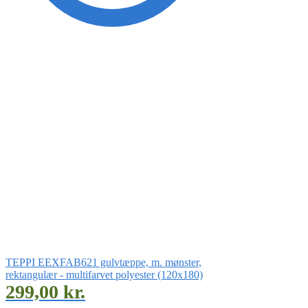
TEPPI EEXFAB621 gulvtæppe, m. mønster,
rektangulær - multifarvet polyester (120x180)
299,00
kr.