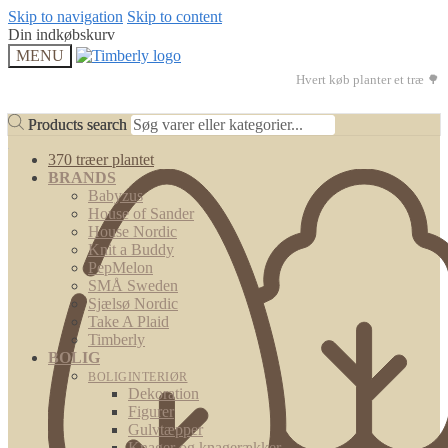
Skip to navigation
Skip to content
Din indkøbskurv
MENU
Hvert køb planter et træ 🌳
Products search
Products search
370 træer plantet
BRANDS
Babyzus
House of Sander
House Nordic
Knit a Buddy
PepMelon
SMÅ Sweden
Sjælsø Nordic
Take A Plaid
Timberly
BOLIG
BOLIGINTERIØR
Dekoration
Figurer
Gulvtæpper
Knager og knagerækker