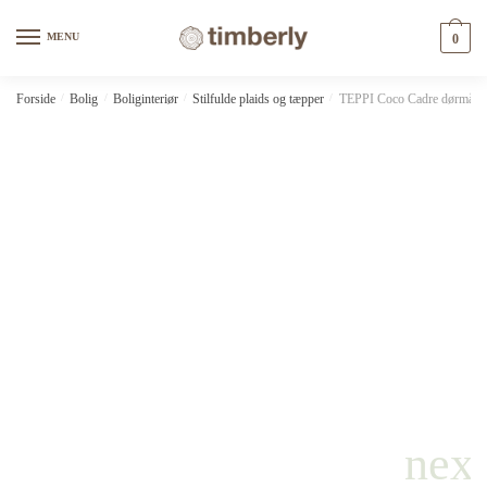
Skip
Skip
to
to
MENU
0
navigation
content
Forside
/
Bolig
/
Boliginteriør
/
Stilfulde plaids og tæpper
/
TEPPI Coco Cadre dørmåtte m