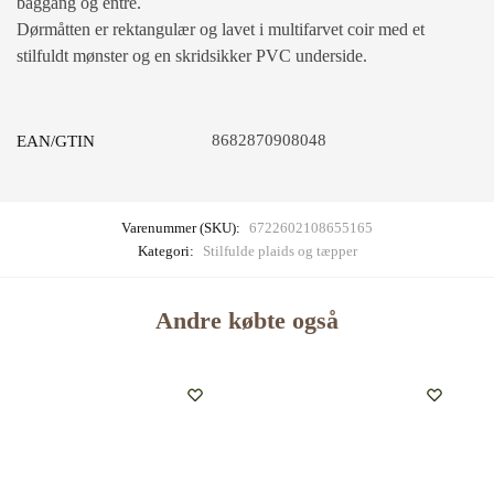
baggang og entré.
Dørmåtten er rektangulær og lavet i multifarvet coir med et
stilfuldt mønster og en skridsikker PVC underside.
8682870908048
EAN/GTIN
Varenummer (SKU):
6722602108655165
Kategori:
Stilfulde plaids og tæpper
Andre købte også