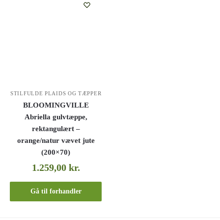
STILFULDE PLAIDS OG TÆPPER
BLOOMINGVILLE
Abriella gulvtæppe,
rektangulært –
orange/natur vævet jute
(200×70)
1.259,00
kr.
Gå til forhandler