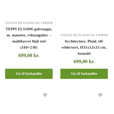
STILFULDE PLAIDS OG TÆPPER
TEPPI ELS1896 gulvtæppe,
m. mønster, rektangulær –
STILFULDE PLAIDS OG TÆPPER
multifarvet fløjl stof
Architecture, Plaid, off-
(160×230)
white/sort, H31x12x33 cm,
bomuld
699,00
kr.
699,00
kr.
Gå til forhandler
Gå til forhandler