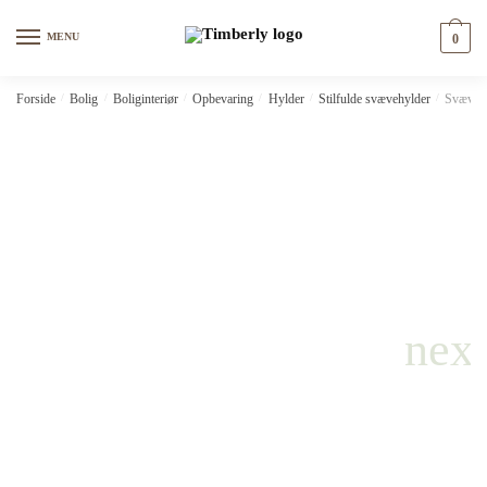
Skip
Skip
to
to
MENU
0
navigation
content
Forside
/
Bolig
/
Boliginteriør
/
Opbevaring
/
Hylder
/
Stilfulde svævehylder
/
Svævehy