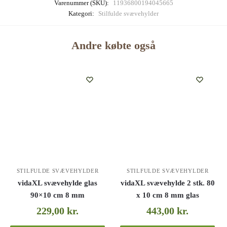
Varenummer (SKU):
11936800194045665
Kategori:
Stilfulde svævehylder
Andre købte også
STILFULDE SVÆVEHYLDER
STILFULDE SVÆVEHYLDER
vidaXL svævehylde glas
vidaXL svævehylde 2 stk. 80
90×10 cm 8 mm
x 10 cm 8 mm glas
229,00
kr.
443,00
kr.