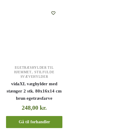
EGETRÆSHYLDER TIL
,
HJEMMET
STILFULDE
SVÆVEHYLDER
vidaXL væghylder med
stænger 2 stk. 80x16x14 cm
brun egetræsfarve
248,00
kr.
Gå til forhandler