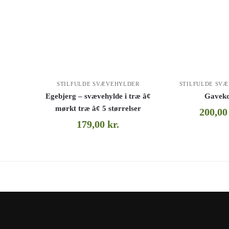
STILFULDE SVÆVEHYLDER
STILFULDE SV
Egebjerg – svævehylde i træ â¢
Gaveko
mørkt træ â¢ 5 størrelser
200,0
179,00
kr.