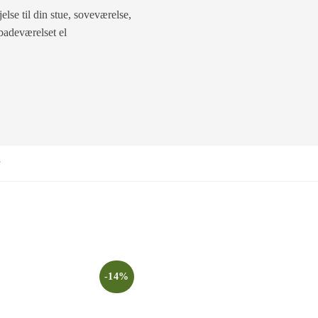
lse til din stue, soveværelse,
badeværelset el
r
-14%