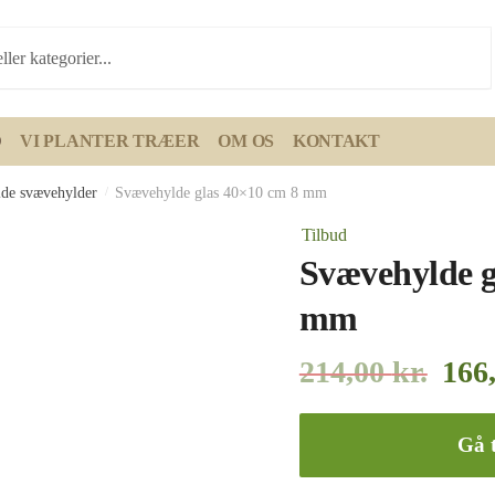
D
VI PLANTER TRÆER
OM OS
KONTAKT
ulde svævehylder
/
Svævehylde glas 40×10 cm 8 mm
Tilbud
Svævehylde g
mm
214,00
kr.
166
Gå t