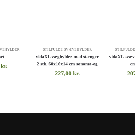
ÆVEHYLDER
STILFULDE SVÆVEHYLDER
STILFULD
rt
vidaXL væghylder med stænger
vidaXL svæv
2 stk. 60x16x14 cm sonoma-eg
c
0
kr.
227,00
kr.
20