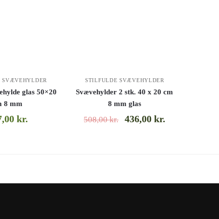
E SVÆVEHYLDER
STILFULDE SVÆVEHYLDER
ehylde glas 50×20
Svævehylder 2 stk. 40 x 20 cm
m 8 mm
8 mm glas
7,00
kr.
436,00
kr.
508,00
kr.