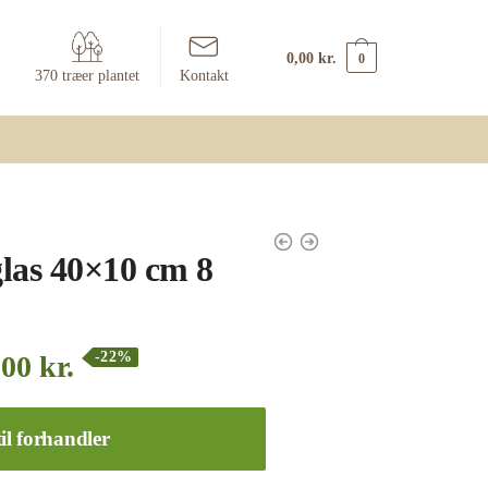
0,00
kr.
0
370 træer plantet
Kontakt
las 40×10 cm 8
-22%
,00
kr.
il forhandler