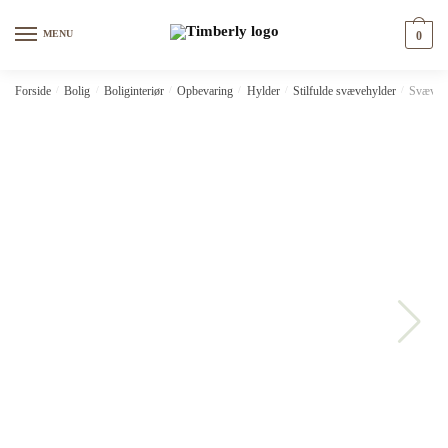
Skip
Skip
to
to
MENU
0
navigation
content
Forside
/
Bolig
/
Boliginteriør
/
Opbevaring
/
Hylder
/
Stilfulde svævehylder
/
Svævehy