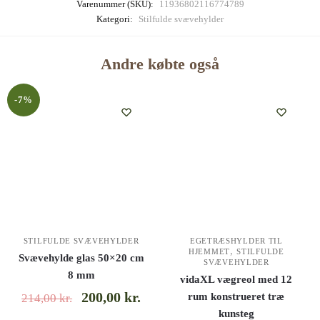
Varenummer (SKU):
11936802116774789
Kategori:
Stilfulde svævehylder
Andre købte også
-7%
STILFULDE SVÆVEHYLDER
EGETRÆSHYLDER TIL
,
HJEMMET
STILFULDE
Svævehylde glas 50×20 cm
SVÆVEHYLDER
8 mm
vidaXL vægreol med 12
200,00
kr.
rum konstrueret træ
214,00
kr.
kunsteg