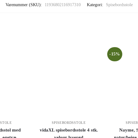
Varenummer (SKU):
11936802116917310
Kategori:
Spisebordsstole
-15%
SSTOLE
SPISEBORDSSTOLE
SPISE
rdsstol med
vidaXL spisebordsstole 4 stk.
Nayme, S
, egetræ
velour lyserød
natur/beig