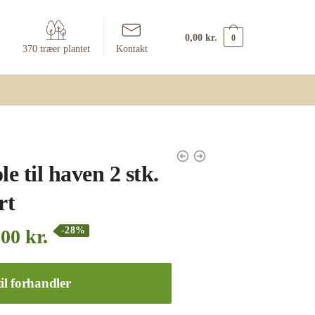
0,00
kr.
0
370 træer plantet
Kontakt
e til haven 2 stk.
rt
-28%
,00
kr.
il forhandler