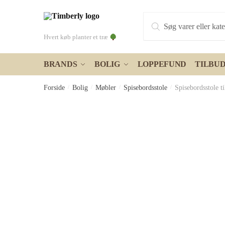
Skip
Skip
Products
to
to
search
navigation
content
Hvert køb planter et træ
BRANDS
BOLIG
LOPPEFUND
TILBU
Forside
/
Bolig
/
Møbler
/
Spisebordsstole
/
Spisebordsstole ti