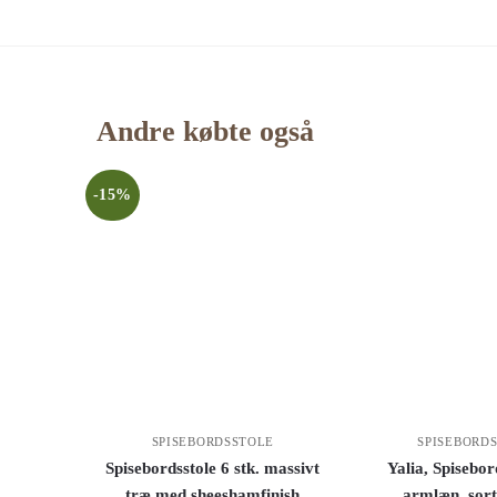
Andre købte også
-15%
SPISEBORDSSTOLE
SPISEBORD
Spisebordsstole 6 stk. massivt
Yalia, Spisebo
træ med sheeshamfinish
armlæn, sort