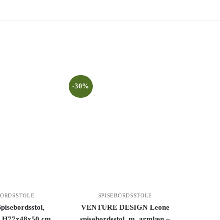
-30%
BORDSSTOLE
SPISEBORDSSTOLE
pisebordsstol,
VENTURE DESIGN Leone
e, H77x48x50 cm,
spisebordsstol, m. armlæn –