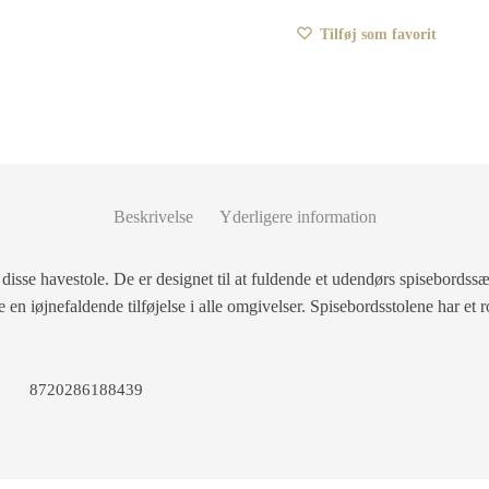
Tilføj som favorit
Beskrivelse
Yderligere information
d disse havestole. De er designet til at fuldende et udendørs spisebordss
re en iøjnefaldende tilføjelse i alle omgivelser. Spisebordsstolene har et r
8720286188439