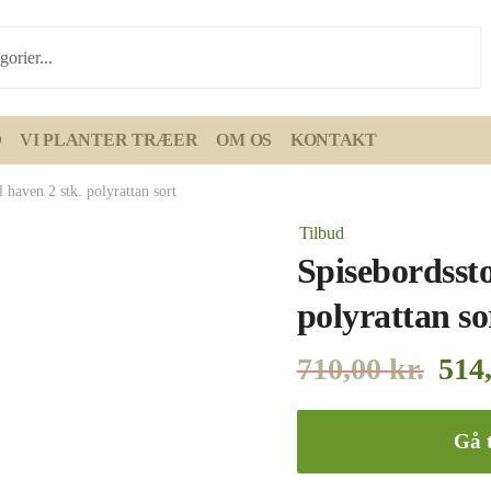
D
VI PLANTER TRÆER
OM OS
KONTAKT
l haven 2 stk. polyrattan sort
Tilbud
Spisebordsstol
polyrattan so
710,00
kr.
514
Gå t