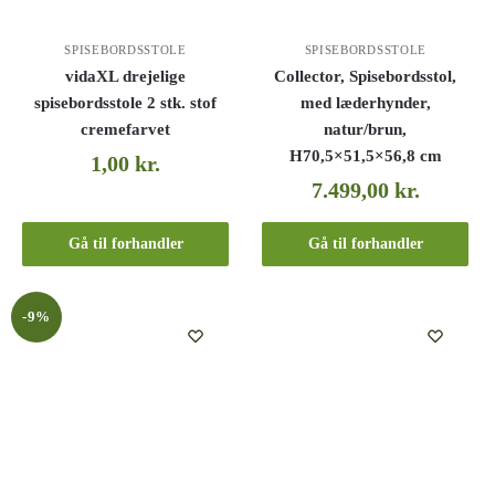
SPISEBORDSSTOLE
SPISEBORDSSTOLE
vidaXL drejelige
Collector, Spisebordsstol,
spisebordsstole 2 stk. stof
med læderhynder,
cremefarvet
natur/brun,
H70,5×51,5×56,8 cm
1,00
kr.
7.499,00
kr.
Gå til forhandler
Gå til forhandler
-9%