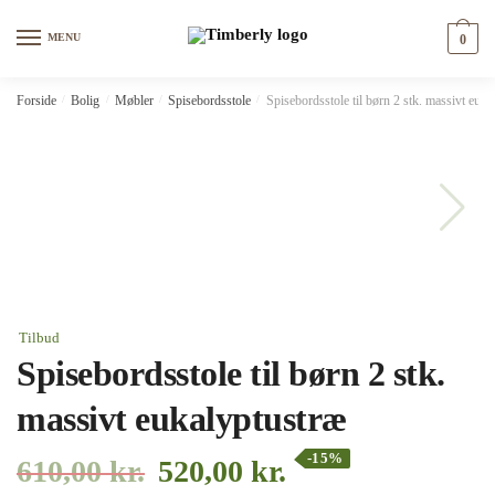
Skip
Skip
to
to
MENU
0
navigation
content
Forside
/
Bolig
/
Møbler
/
Spisebordsstole
/
Spisebordsstole til børn 2 stk. massivt euka
Tilbud
Spisebordsstole til børn 2 stk.
massivt eukalyptustræ
-15%
610,00
kr.
520,00
kr.