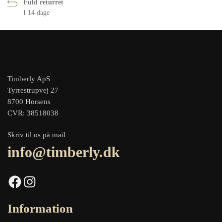
Fuld returret
I 14 dage
Timberly ApS
Tyrrestrupvej 27
8700 Horsens
CVR: 38518038
Skriv til os på mail
info@timberly.dk
Facebook
Instagram
Information