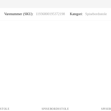
Varenummer (SKU):
11936800195372198
Kategori:
Spisebordsstole
SSTOLE
SPISEBORDSSTOLE
SPISE