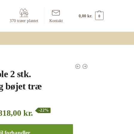
0,00
kr.
0
370 træer plantet
Kontakt
le 2 stk.
g bøjet træ
-22%
818,00
kr.
il forhandler