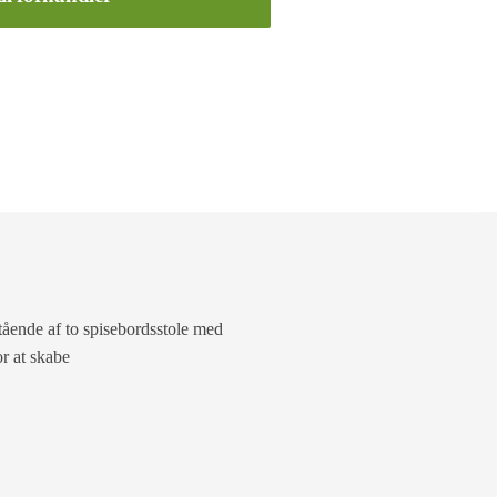
tående af to spisebordsstole med
or at skabe