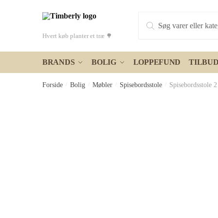
Skip
Skip
Products
to
to
search
navigation
content
Hvert køb planter et træ 🌳
BRANDS
BOLIG
LOPPEFUND
TILBU
Forside
/
Bolig
/
Møbler
/
Spisebordsstole
/
Spisebordsstole 2