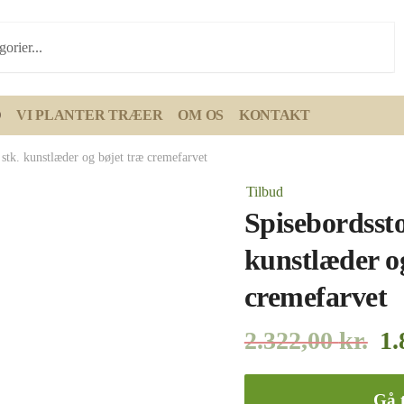
D
VI PLANTER TRÆER
OM OS
KONTAKT
 stk. kunstlæder og bøjet træ cremefarvet
Tilbud
Spisebordssto
kunstlæder o
cremefarvet
2.322,00
kr.
1.
Gå t