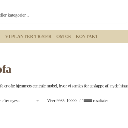
D
VI PLANTER TRÆER
OM OS
KONTAKT
ofa
fa er ofte hjemmets centrale møbel, hvor vi samles for at slappe af, nyde hina
Viser 9985–10000 af 10000 resultater