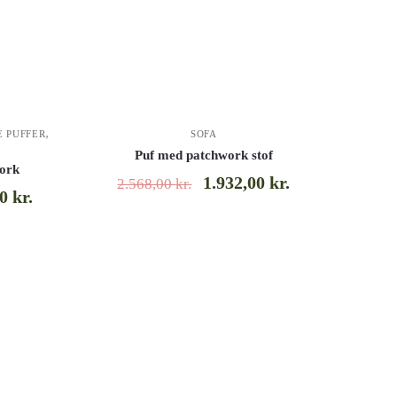
,
 PUFFER
SOFA
Puf med patchwork stof
work
1.932,00
kr.
2.568,00
kr.
00
kr.