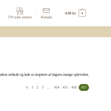
0,00
kr.
0
370 træer plantet
Kontakt
ndens selskab og lade os inspirere af dagens mange oplevelser.
1
2
3
…
414
415
416
417