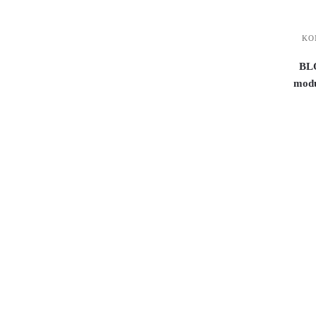
KO
BL
modu