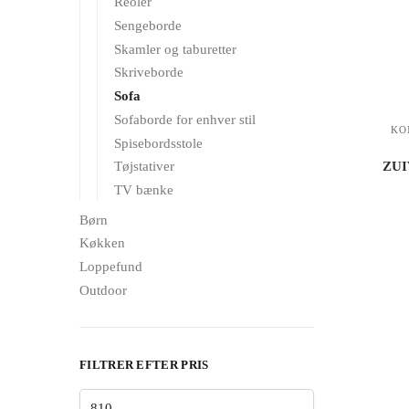
Reoler
Sengeborde
Skamler og taburetter
Skriveborde
Sofa
Sofaborde for enhver stil
KO
Spisebordsstole
ZUIV
Tøjstativer
TV bænke
Børn
Køkken
Loppefund
Outdoor
FILTRER EFTER PRIS