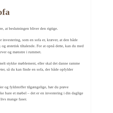
ofa
e, at beslutningen bliver den rigtige.
tor investering, som en sofa er, kræver, at den både
 og æstetisk tiltalende. For at opnå dette, kan du med
arver og mønstre i rummet.
rmelt stykke møblement, eller skal det danne ramme
eter, så du kan finde en sofa, der både opfylder
ler og fyldstoffer tilgængelige, bør du prøve
ke bare et møbel – det er en investering i din daglige
livs mange faser.