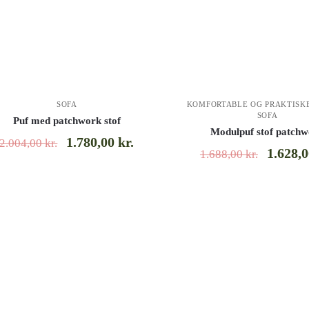
SOFA
KOMFORTABLE OG PRAKTISKE
SOFA
Puf med patchwork stof
Modulpuf stof patch
1.780,00
kr.
2.004,00
kr.
1.628,
1.688,00
kr.