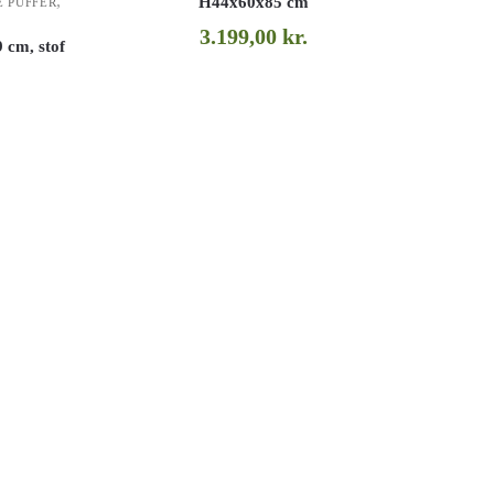
,
H44x60x85 cm
 PUFFER
3.199,00
kr.
 cm, stof