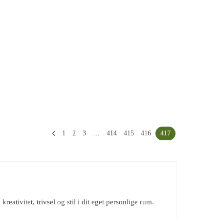
1
2
3
…
414
415
416
417
reativitet, trivsel og stil i dit eget personlige rum.