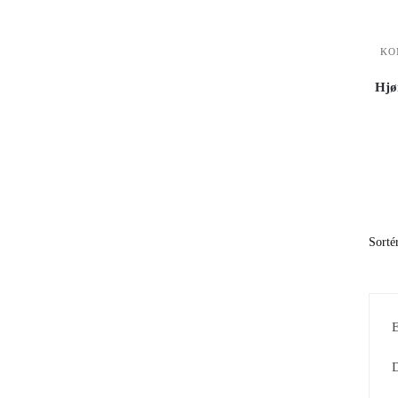
KO
Hjø
E
D