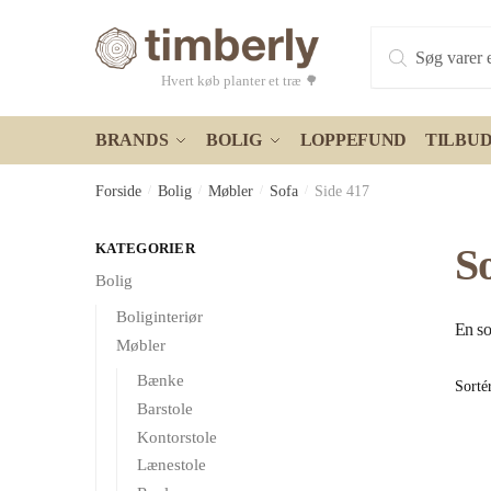
Skip
Skip
Products
to
to
search
navigation
content
Hvert køb planter et træ 🌳
BRANDS
BOLIG
LOPPEFUND
TILBU
Forside
/
Bolig
/
Møbler
/
Sofa
/
Side 417
KATEGORIER
S
Bolig
Boliginteriør
En so
Møbler
Bænke
Barstole
Kontorstole
Lænestole