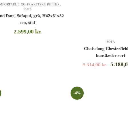
,
MFORTABLE OG PRAKTISKE PUFFER
SOFA
nd Date, Sofapuf, grå, H42x61x82
cm, stof
2.599,00
kr.
SOFA
Chaiselong Chesterfield
kunstlæder sort
5.188,
5.314,00
kr.
-4%