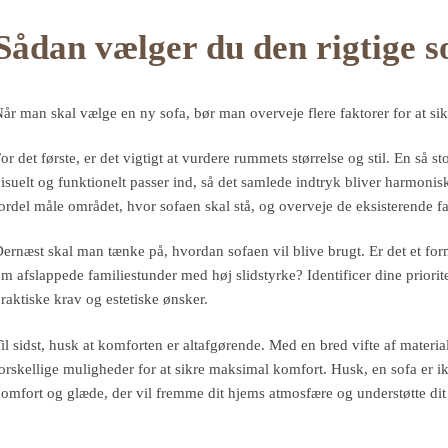
Sådan vælger du den rigtige s
år man skal vælge en ny sofa, bør man overveje flere faktorer for at sikr
or det første, er det vigtigt at vurdere rummets størrelse og stil. En så s
isuelt og funktionelt passer ind, så det samlede indtryk bliver harmonisk
ordel måle området, hvor sofaen skal stå, og overveje de eksisterende f
ernæst skal man tænke på, hvordan sofaen vil blive brugt. Er det et fo
m afslappede familiestunder med høj slidstyrke? Identificer dine priorit
raktiske krav og estetiske ønsker.
il sidst, husk at komforten er altafgørende. Med en bred vifte af materia
orskellige muligheder for at sikre maksimal komfort. Husk, en sofa er ik
omfort og glæde, der vil fremme dit hjems atmosfære og understøtte dit 