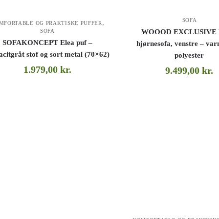
SOFA
,
MFORTABLE OG PRAKTISKE PUFFER
WOOOD EXCLUSIVE 
SOFA
SOFAKONCEPT Elea puf –
hjørnesofa, venstre – va
acitgråt stof og sort metal (70×62)
polyester
1.979,00
kr.
9.499,00
kr.