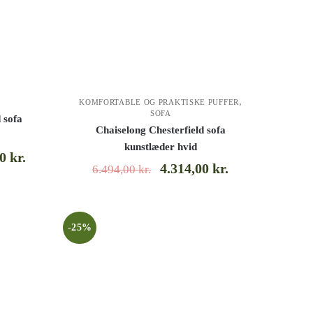
,
KOMFORTABLE OG PRAKTISKE PUFFER
SOFA
 sofa
Chaiselong Chesterfield sofa
kunstlæder hvid
00
kr.
4.314,00
kr.
6.494,00
kr.
-25%