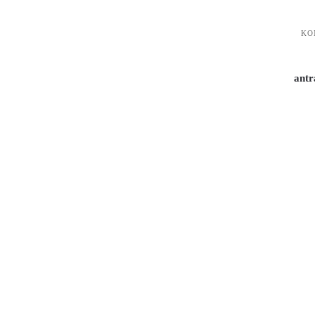
KO
antr