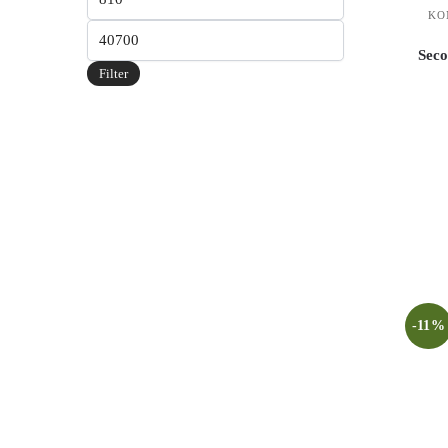
KO
Seco
Filter
-11%