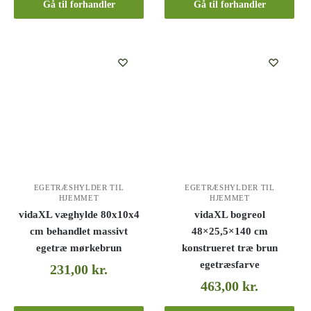
Gå til forhandler
Gå til forhandler
EGETRÆSHYLDER TIL
EGETRÆSHYLDER TIL
HJEMMET
HJEMMET
vidaXL væghylde 80x10x4
vidaXL bogreol
cm behandlet massivt
48×25,5×140 cm
egetræ mørkebrun
konstrueret træ brun
egetræsfarve
231,00
kr.
463,00
kr.