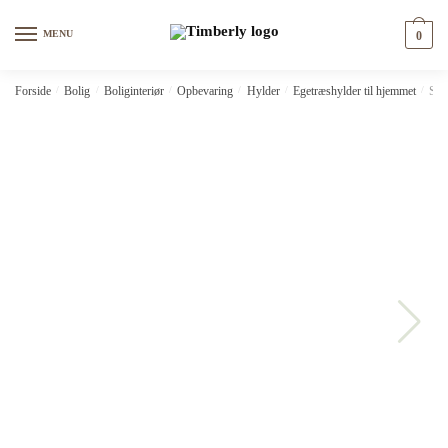
Skip
Skip
to
to
MENU
0
navigation
content
Forside
/
Bolig
/
Boliginteriør
/
Opbevaring
/
Hylder
/
Egetræshylder til hjemmet
/
Sma