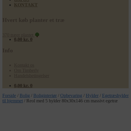
KONTAKT
Hvert køb planter et træ
370 træer plantet
0,00
kr.
0
Info
Kontakt os
Om Timberly
Handelsbetingelser
0,00
kr.
0
Forside
/
Bolig
/
Boliginteriør
/
Opbevaring
/
Hylder
/
Egetræshylder
til hjemmet
/
Reol med 5 hylder 80x30x146 cm massivt egetræ