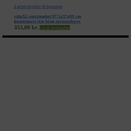
Egetræshylder til hjemmet
vidaXL entrémøbel 97,5x37x99 cm
konstrueret træ brun egetræsfarve
353,00
kr.
Gå til forhandler