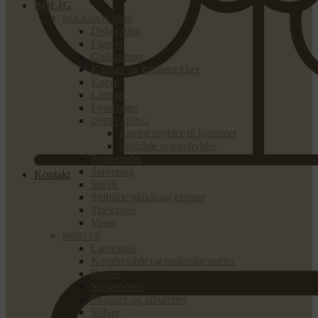
BOLIG
BOLIGINTERIØR
Dekoration
Figurer
Gulvtæpper
Knager og knagerækker
Kurve
Lamper
Lysestager
OPBEVARING
Egetræshylder til hjemmet
Stilfulde svævehylder
Pyntepuder
Servering
Kontakt
Spejle
Stilfulde plaids og tæpper
Trækasser
Vaser
MØBLER
Lænestole
Komfortable og praktiske puffer
Reoler
Sengeborde
Skamler og taburetter
Sofaer