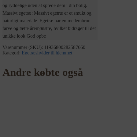
og ryddelige uden at sprede dem i din bolig.
Massivt egetræ: Massivt egetræ er et smukt og
naturligt materiale. Egetræ har en mellembrun
farve og tætte åremønstre, hvilket bidrager til det
unikke look.God opbe
Varenummer (SKU):
11936800282587660
Kategori:
Egetræshylder til hjemmet
Andre købte også