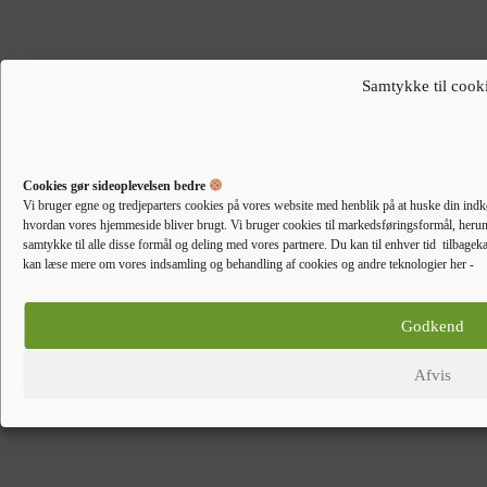
Samtykke til cook
Egetræshylder til hjemmet
vidaXL skab 69,5×32,5×90 cm
konstrueret træ brun egetræsfarve
451,00
kr.
Gå til forhandler
Cookies gør sideoplevelsen bedre
Vi bruger egne og tredjeparters cookies på vores website med henblik på at huske din indkø
hvordan vores hjemmeside bliver brugt. Vi bruger cookies til markedsføringsformål, herunde
samtykke til alle disse formål og deling med vores partnere. Du kan til enhver tid tilbagek
kan læse mere om vores indsamling og behandling af cookies og andre teknologier her -
Godkend
Afvis