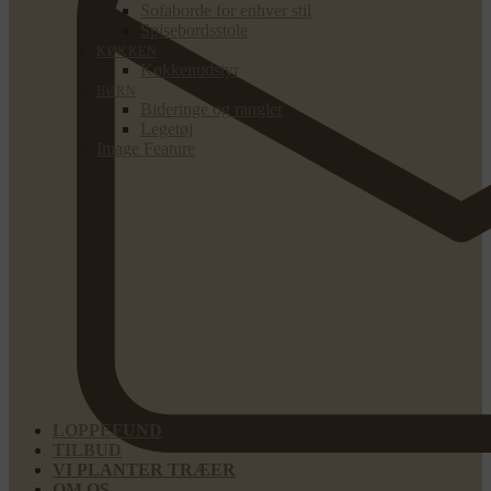
Sofaborde for enhver stil
Spisebordsstole
KØKKEN
Køkkenudstyr
BØRN
Bideringe og rangler
Legetøj
Image Feature
LOPPEFUND
TILBUD
VI PLANTER TRÆER
OM OS