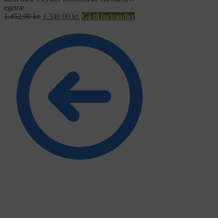
egetræ
1.452,00
kr.
1.340,00
kr.
Gå til forhandler