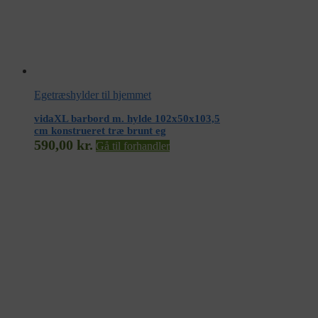
Egetræshylder til hjemmet
vidaXL barbord m. hylde 102x50x103,5
cm konstrueret træ brunt eg
590,00
kr.
Gå til forhandler