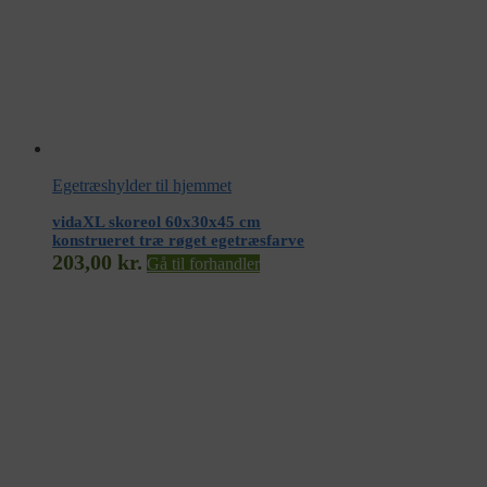
Egetræshylder til hjemmet
vidaXL skoreol 60x30x45 cm
konstrueret træ røget egetræsfarve
203,00
kr.
Gå til forhandler