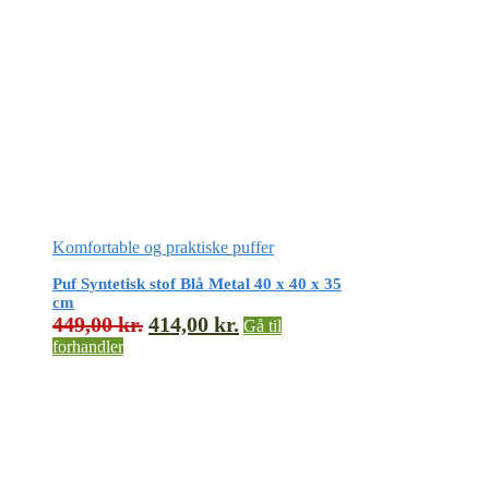
Komfortable og praktiske puffer
Puf Syntetisk stof Blå Metal 40 x 40 x 35
cm
449,00
kr.
414,00
kr.
Gå til
forhandler