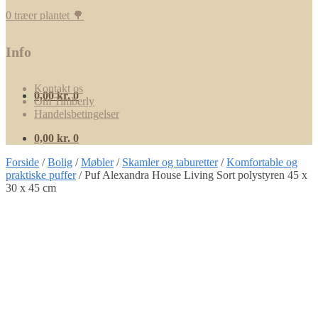
0 træer plantet 🌳
Info
Kontakt os
0,00
kr.
0
Om Timberly
Handelsbetingelser
0,00
kr.
0
Forside
/
Bolig
/
Møbler
/
Skamler og taburetter
/
Komfortable og
praktiske puffer
/
Puf Alexandra House Living Sort polystyren 45 x
30 x 45 cm