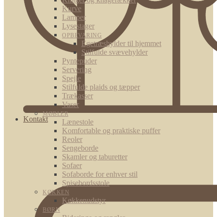
Kurve
Lamper
Lysestager
OPBEVARING
Egetræshylder til hjemmet
Stilfulde svævehylder
Pyntepuder
Servering
Spejle
Stilfulde plaids og tæpper
Trækasser
Vaser
MØBLER
Kontakt
Lænestole
Komfortable og praktiske puffer
Reoler
Sengeborde
Skamler og taburetter
Sofaer
Sofaborde for enhver stil
Spisebordsstole
KØKKEN
Køkkenudstyr
BØRN