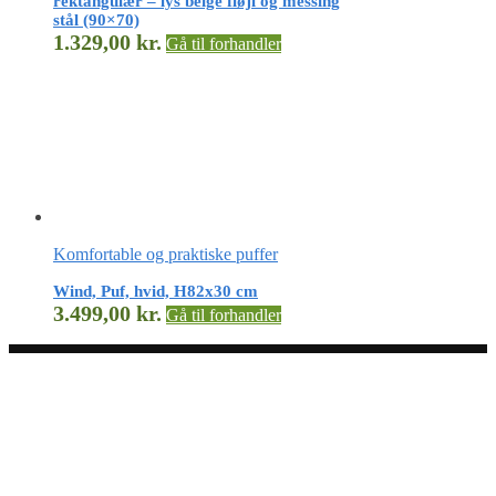
rektangulær – lys beige fløjl og messing
stål (90×70)
1.329,00
kr.
Gå til forhandler
Komfortable og praktiske puffer
Wind, Puf, hvid, H82x30 cm
3.499,00
kr.
Gå til forhandler