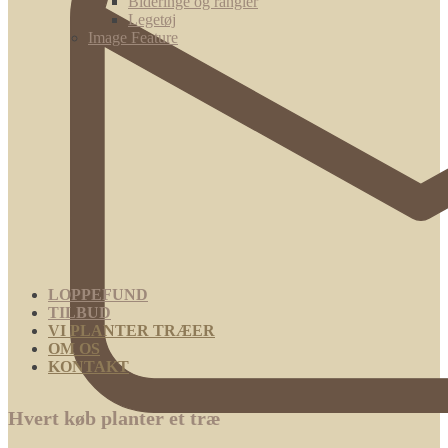
Bideringe og rangler
Legetøj
Image Feature
LOPPEFUND
TILBUD
VI PLANTER TRÆER
OM OS
KONTAKT
Hvert køb planter et træ