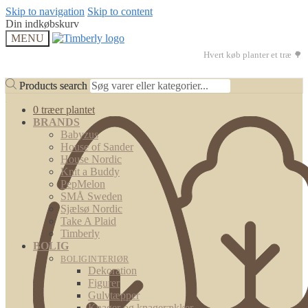
Skip to navigation
Skip to content
Din indkøbskurv
MENU
Hvert køb planter et træ 🌳
Products search
Products search
0 træer plantet
BRANDS
Babyzus
House of Sander
House Nordic
Knit a Buddy
PepMelon
SMÅ Sweden
Sjælsø Nordic
Take A Plaid
Timberly
BOLIG
BOLIGINTERIØR
Dekoration
Figurer
Gulvtæpper
Knager og knagerækker