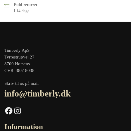
Fuld returret
I 14 dage
Timberly ApS
Tyrrestrupvej 27
8700 Horsens
CVR: 38518038
Skriv til os på mail
info@timberly.dk
Facebook
Instagram
Information