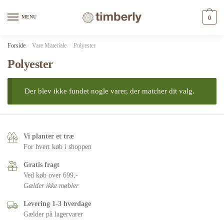
Skip
Skip
to
to
MENU
0
navigation
content
Forside
/
Vare Materiale
/
Polyester
Polyester
Der blev ikke fundet nogle varer, der matcher dit valg.
Vi planter et træ
For hvert køb i shoppen
Gratis fragt
Ved køb over 699,-
Gælder ikke møbler
Levering 1-3 hverdage
Gælder på lagervarer