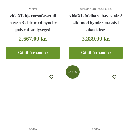
SOFA
SPISEBORDSSTOLE
vidaXL hjørnesofasæt til
vidaXL foldbare havestole 8
haven 3 dele med hynder
stk. med hynder massivt
polyrattan lysegrå
akacietræ
2.667,00
kr.
3.339,00
kr.
Gå til forhandler
Gå til forhandler
-32%
SOFA
SOFA