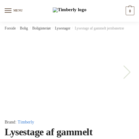
Skip
Skip
to
to
MENU
0
navigation
content
Forside
/
Bolig
/
Boliginteriør
/
Lysestager
/
Lysestage af gammelt jernbanetræ
Brand:
Timberly
Lysestage af gammelt