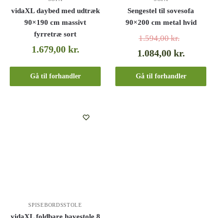
vidaXL daybed med udtræk
Sengestel til sovesofa
90×190 cm massivt
90×200 cm metal hvid
fyrretræ sort
1.594,00
kr.
1.679,00
kr.
1.084,00
kr.
Gå til forhandler
Gå til forhandler
SPISEBORDSSTOLE
vidaXL foldbare havestole 8