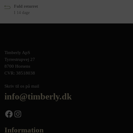
Fuld returret
I 14 dage
Timberly ApS
Tyrrestrupvej 27
8700 Horsens
CVR: 38518038
Skriv til os på mail
info@timberly.dk
Facebook
Instagram
Information