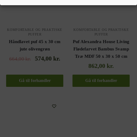
KOMFORTABLE OG PRAKTISKE
KOMFORTABLE OG PRAKTISKE
PUFFER
PUFFER
Håndlavet puf 45 x 30 cm
Puf Alexandra House Living
jute olivengrøn
Flødefarvet Bambus Svamp
Træ MDF 50 x 30 x 50 cm
574,00
kr.
664,00
kr.
862,00
kr.
Gå til forhandler
Gå til forhandler