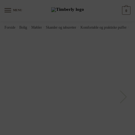
Skip
Skip
to
to
MENU
0
navigation
content
Forside
/
Bolig
/
Møbler
/
Skamler og taburetter
/
Komfortable og praktiske puffer
/
LA