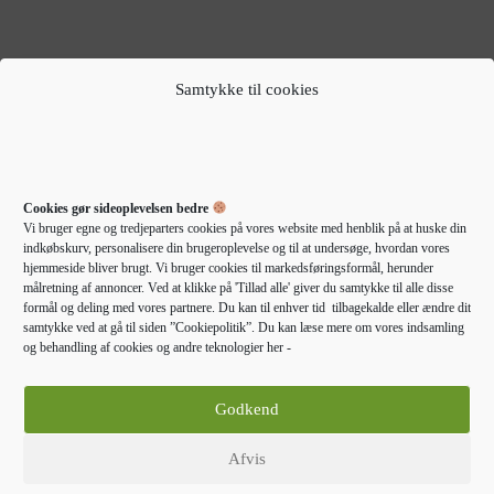
Samtykke til cookies
KOMFORTABLE OG PRAKTISKE
KOMFORTABLE OG PRAKTISKE
,
PUFFER
SOFA
,
PUFFER
SOFA
ZUIVER Hunter Sofa
Pan puf, rektangulær – blå
element Pie Puf, Venstre –
polyester stof og sort træ
Cookies gør sideoplevelsen bedre
forest fløjl og plast
(85×72)
Vi bruger egne og tredjeparters cookies på vores website med henblik på at huske din
3.419,00
kr.
indkøbskurv, personalisere din brugeroplevelse og til at undersøge, hvordan vores
1.849,00
kr.
hjemmeside bliver brugt. Vi bruger cookies til markedsføringsformål, herunder
målretning af annoncer. Ved at klikke på 'Tillad alle' giver du samtykke til alle disse
formål og deling med vores partnere. Du kan til enhver tid tilbagekalde eller ændre dit
Gå til forhandler
Gå til forhandler
samtykke ved at gå til siden ”Cookiepolitik”. Du kan læse mere om vores indsamling
og behandling af cookies og andre teknologier her -
-14%
Godkend
Afvis