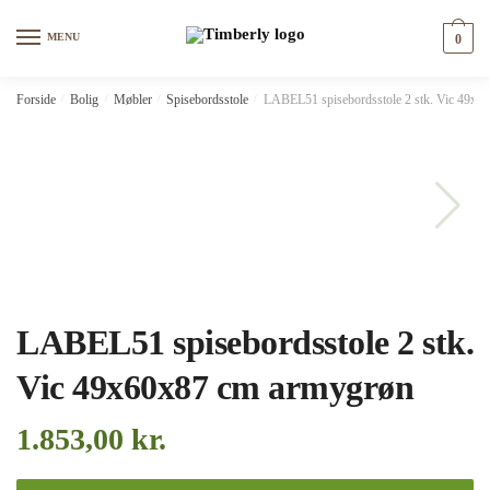
Skip
Skip
to
to
MENU
0
navigation
content
Forside
/
Bolig
/
Møbler
/
Spisebordsstole
/
LABEL51 spisebordsstole 2 stk. Vic 49x6
LABEL51 spisebordsstole 2 stk.
Vic 49x60x87 cm armygrøn
1.853,00
kr.