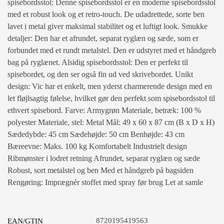
spisebordsstol: Denne spisebordsstol er en moderne spisebordsstol
med et robust look og et retro-touch. De udadrettede, sorte ben
lavet i metal giver maksimal stabilitet og et luftigt look. Smukke
detaljer: Den har et afrundet, separat ryglæn og sæde, som er
forbundet med et rundt metalstel. Den er udstyret med et håndgreb
bag på ryglænet. Alsidig spisebordsstol: Den er perfekt til
spisebordet, og den ser også fin ud ved skrivebordet. Unikt
design: Vic har et enkelt, men yderst charmerende design med en
let fløjlsagtig følelse, hvilket gør den perfekt som spisebordsstol til
ethvert spisebord. Farve: Armygrøn Materiale, betræk: 100 %
polyester Materiale, stel: Metal Mål: 49 x 60 x 87 cm (B x D x H)
Sædedybde: 45 cm Sædehøjde: 50 cm Benhøjde: 43 cm
Bæreevne: Maks. 100 kg Komfortabelt Industrielt design
Ribmønster i lodret retning Afrundet, separat ryglæn og sæde
Robust, sort metalstel og ben Med et håndgreb på bagsiden
Rengøring: Imprægnér stoffet med spray før brug Let at samle
8720195419563
EAN/GTIN