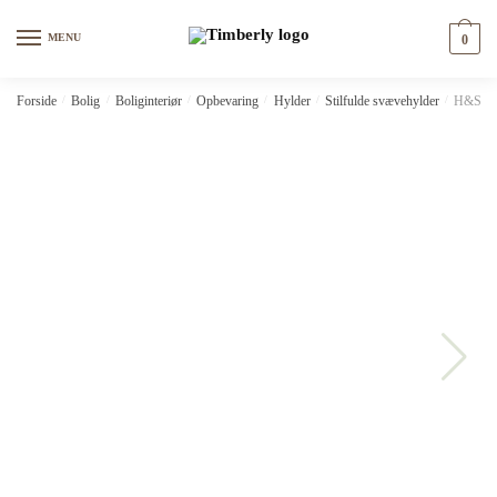
Skip
Skip
to
to
MENU
0
navigation
content
Forside
/
Bolig
/
Boliginteriør
/
Opbevaring
/
Hylder
/
Stilfulde svævehylder
/
H&S Col