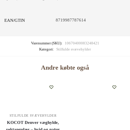
8719987787614
EAN/GTIN
Varenummer (SKU):
10670400083248421
Kategori:
Stilfulde svævehylder
Andre købte også
STILFULDE SVÆVEHYLDER
KOCOT Denver væghylde,
rektangulær – hvid og natur