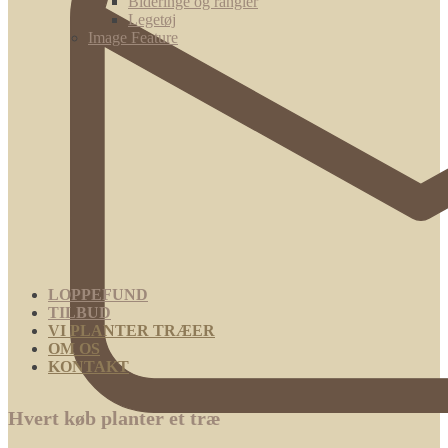
Bideringe og rangler
Legetøj
Image Feature
LOPPEFUND
TILBUD
VI PLANTER TRÆER
OM OS
KONTAKT
Hvert køb planter et træ