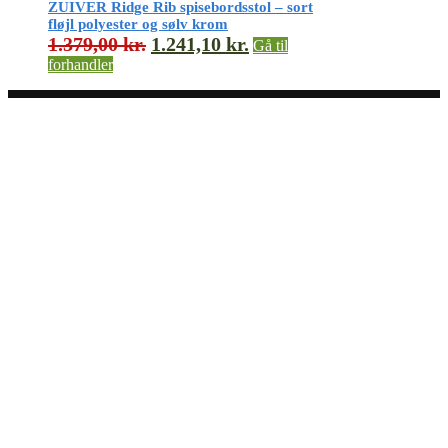
ZUIVER Ridge Rib spisebordsstol – sort
fløjl polyester og sølv krom
1.379,00
kr.
1.241,10
kr.
Gå til
forhandler