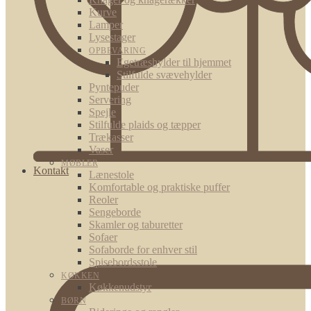
Kurve
Lamper
Lysestager
OPBEVARING
Egetræshylder til hjemmet
Stilfulde svævehylder
Pyntepuder
Servering
Spejle
Stilfulde plaids og tæpper
Trækasser
Vaser
MØBLER
Kontakt
Lænestole
Komfortable og praktiske puffer
Reoler
Sengeborde
Skamler og taburetter
Sofaer
Sofaborde for enhver stil
Spisebordsstole
KØKKEN
Køkkenudstyr
BØRN