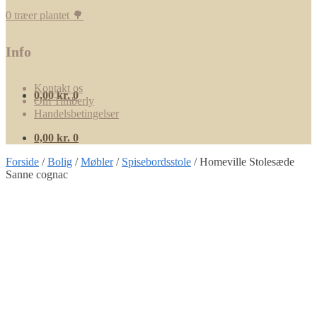
0 træer plantet 🌳
Info
Kontakt os
0,00
kr.
0
Om Timberly
Handelsbetingelser
0,00
kr.
0
Forside
/
Bolig
/
Møbler
/
Spisebordsstole
/
Homeville Stolesæde
Sanne cognac