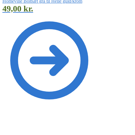
Homeville Boltsæt grå til Helle guld/krom
49,00
kr.