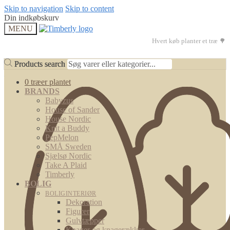
Skip to navigation
Skip to content
Din indkøbskurv
MENU
Hvert køb planter et træ 🌳
Products search
Products search
0 træer plantet
BRANDS
Babyzus
House of Sander
House Nordic
Knit a Buddy
PepMelon
SMÅ Sweden
Sjælsø Nordic
Take A Plaid
Timberly
BOLIG
BOLIGINTERIØR
Dekoration
Figurer
Gulvtæpper
Knager og knagerækker