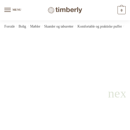
Skip
Skip
to
to
MENU
0
navigation
content
Forside
/
Bolig
/
Møbler
/
Skamler og taburetter
/
Komfortable og praktiske puffer
/
Ho