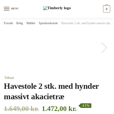
Skip
Skip
to
to
MENU
0
navigation
content
Forside
/
Bolig
/
Møbler
/
Spisebordsstole
/
Havestole 2 stk. med hynder massivt akacie
Tilbud
Havestole 2 stk. med hynder
massivt akacietræ
-11%
1.649,00
kr.
1.472,00
kr.