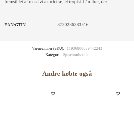
fremstillet af massivt akacietræ, et tropisk hårdttræ, der
8720286283516
EAN/GTIN
Varenummer (SKU):
11936800039442243
Kategori:
Spisebordsstole
Andre købte også