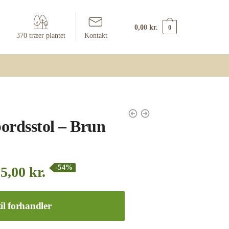
0,00
kr.
0
370 træer plantet
Kontakt
ordsstol – Brun
-54%
25,00
kr.
il forhandler