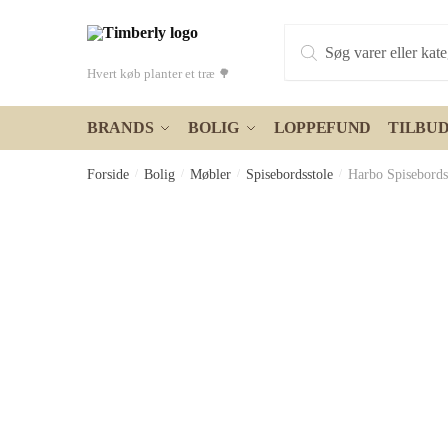
Skip
Skip
Products
to
to
search
navigation
content
Hvert køb planter et træ 🌳
BRANDS
BOLIG
LOPPEFUND
TILBU
Forside
/
Bolig
/
Møbler
/
Spisebordsstole
/
Harbo Spisebords