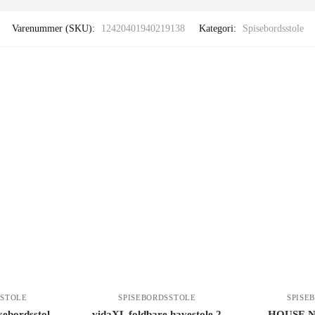
Varenummer (SKU):
12420401940219138
Kategori:
Spisebordsstole
SSTOLE
SPISEBORDSSTOLE
SPISE
sebordsstol
vidaXL foldbare havestole 2
HOUSE N