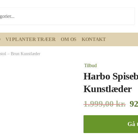
D
VI PLANTER TRÆER
OM OS
KONTAKT
stol – Brun Kunstlæder
Tilbud
Harbo Spiseb
Kunstlæder
1.999,00
kr.
9
Gå t